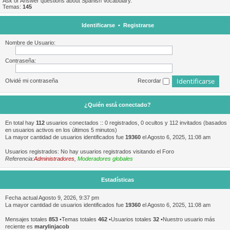
Ask or Answer questions about Spanish Vocabulary.
Temas:
145
Identificarse
•
Registrarse
Nombre de Usuario:
Contraseña:
Olvidé mi contraseña
Recordar
¿Quién está conectado?
En total hay
112
usuarios conectados :: 0 registrados, 0 ocultos y 112 invitados (basados
en usuarios activos en los últimos 5 minutos)
La mayor cantidad de usuarios identificados fue
19360
el Agosto 6, 2025, 11:08 am
Usuarios registrados: No hay usuarios registrados visitando el Foro
Referencia:
Administradores
,
Moderadores globales
Estadísticas
Fecha actual Agosto 9, 2026, 9:37 pm
La mayor cantidad de usuarios identificados fue
19360
el Agosto 6, 2025, 11:08 am
Mensajes totales
853
•Temas totales
462
•Usuarios totales
32
•Nuestro usuario más
reciente es
marylinjacob