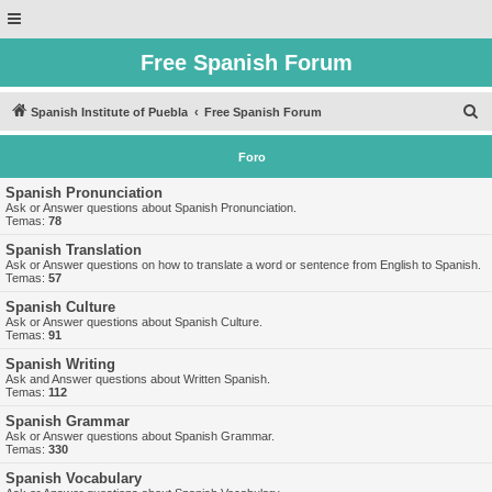
Free Spanish Forum
B
Spanish Institute of Puebla
Free Spanish Forum
u
Foro
s
c
Spanish Pronunciation
Ask or Answer questions about Spanish Pronunciation.
a
Temas:
78
r
Spanish Translation
Ask or Answer questions on how to translate a word or sentence from English to Spanish.
Temas:
57
Spanish Culture
Ask or Answer questions about Spanish Culture.
Temas:
91
Spanish Writing
Ask and Answer questions about Written Spanish.
Temas:
112
Spanish Grammar
Ask or Answer questions about Spanish Grammar.
Temas:
330
Spanish Vocabulary