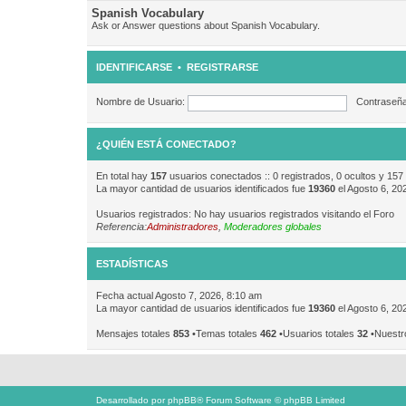
Spanish Vocabulary
Ask or Answer questions about Spanish Vocabulary.
IDENTIFICARSE
•
REGISTRARSE
Nombre de Usuario:
Contraseña
¿QUIÉN ESTÁ CONECTADO?
En total hay
157
usuarios conectados :: 0 registrados, 0 ocultos y 157
La mayor cantidad de usuarios identificados fue
19360
el Agosto 6, 20
Usuarios registrados: No hay usuarios registrados visitando el Foro
Referencia:
Administradores
,
Moderadores globales
ESTADÍSTICAS
Fecha actual Agosto 7, 2026, 8:10 am
La mayor cantidad de usuarios identificados fue
19360
el Agosto 6, 20
Mensajes totales
853
•Temas totales
462
•Usuarios totales
32
•Nuestr
Desarrollado por
phpBB
® Forum Software © phpBB Limited