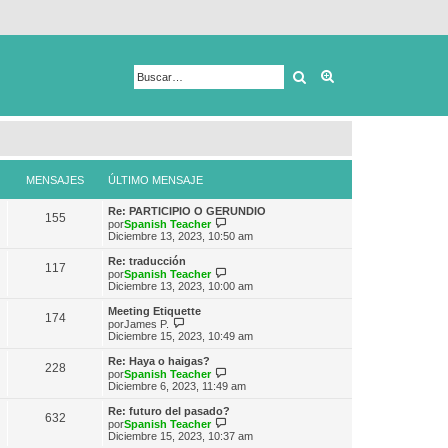
Buscar
Búsqueda avanza
MENSAJES
ÚLTIMO MENSAJE
Re: PARTICIPIO O GERUNDIO
155
V
por
Spanish Teacher
e
Diciembre 13, 2023, 10:50 am
r
ú
Re: traducción
117
l
V
por
Spanish Teacher
t
e
Diciembre 13, 2023, 10:00 am
i
r
m
ú
Meeting Etiquette
174
o
l
V
por
James P.
m
t
e
Diciembre 15, 2023, 10:49 am
e
i
r
n
m
ú
Re: Haya o haigas?
s
228
o
l
V
por
Spanish Teacher
a
m
t
e
Diciembre 6, 2023, 11:49 am
j
e
i
r
e
n
m
ú
Re: futuro del pasado?
s
632
o
l
V
por
Spanish Teacher
a
m
t
e
Diciembre 15, 2023, 10:37 am
j
e
i
r