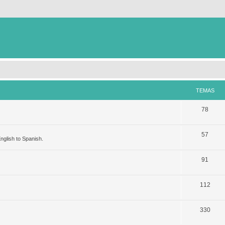
TEMAS
78
57
nglish to Spanish.
91
112
330