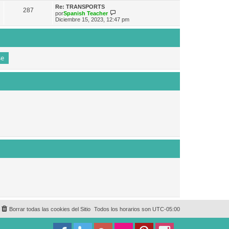
e
n
m
ú
Re: TRANSPORTS
s
287
o
l
V
por
Spanish Teacher
a
m
t
e
Diciembre 15, 2023, 12:47 pm
j
e
i
r
e
n
m
ú
s
o
l
a
m
t
j
e
i
e
n
m
s
o
a
m
j
e
e
n
s
a
j
e
Borrar todas las cookies del Sitio
Todos los horarios son
UTC-05:00