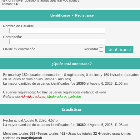
Ask or Answer questions about Spanish Vocabulary.
Temas:
145
Identificarse
•
Registrarse
Nombre de Usuario:
Contraseña:
Olvidé mi contraseña
Recordar
¿Quién está conectado?
En total hay
150
usuarios conectados :: 0 registrados, 0 ocultos y 150 invitados (basados
en usuarios activos en los últimos 5 minutos)
La mayor cantidad de usuarios identificados fue
19360
el Agosto 6, 2025, 11:08 am
Usuarios registrados: No hay usuarios registrados visitando el Foro
Referencia:
Administradores
,
Moderadores globales
Estadísticas
Fecha actual Agosto 6, 2026, 4:57 pm
La mayor cantidad de usuarios identificados fue
19360
el Agosto 6, 2025, 11:08 am
Mensajes totales
853
•Temas totales
462
•Usuarios totales
32
•Nuestro usuario más
reciente es
marylinjacob