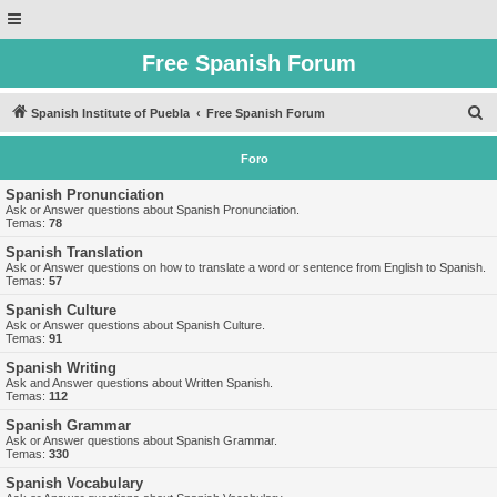
Free Spanish Forum
B
Spanish Institute of Puebla
Free Spanish Forum
u
Foro
s
c
Spanish Pronunciation
Ask or Answer questions about Spanish Pronunciation.
a
Temas:
78
r
Spanish Translation
Ask or Answer questions on how to translate a word or sentence from English to Spanish.
Temas:
57
Spanish Culture
Ask or Answer questions about Spanish Culture.
Temas:
91
Spanish Writing
Ask and Answer questions about Written Spanish.
Temas:
112
Spanish Grammar
Ask or Answer questions about Spanish Grammar.
Temas:
330
Spanish Vocabulary