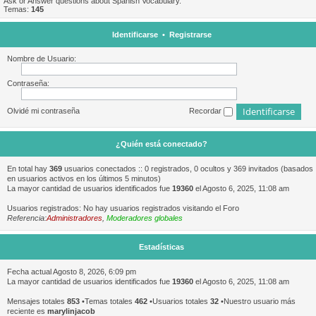
Ask or Answer questions about Spanish Vocabulary.
Temas:
145
Identificarse
•
Registrarse
Nombre de Usuario:
Contraseña:
Olvidé mi contraseña
Recordar
¿Quién está conectado?
En total hay
369
usuarios conectados :: 0 registrados, 0 ocultos y 369 invitados (basados
en usuarios activos en los últimos 5 minutos)
La mayor cantidad de usuarios identificados fue
19360
el Agosto 6, 2025, 11:08 am
Usuarios registrados: No hay usuarios registrados visitando el Foro
Referencia:
Administradores
,
Moderadores globales
Estadísticas
Fecha actual Agosto 8, 2026, 6:09 pm
La mayor cantidad de usuarios identificados fue
19360
el Agosto 6, 2025, 11:08 am
Mensajes totales
853
•Temas totales
462
•Usuarios totales
32
•Nuestro usuario más
reciente es
marylinjacob