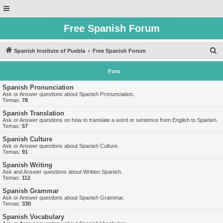
Free Spanish Forum
B
Spanish Institute of Puebla
Free Spanish Forum
u
Foro
s
c
Spanish Pronunciation
Ask or Answer questions about Spanish Pronunciation.
a
Temas:
78
r
Spanish Translation
Ask or Answer questions on how to translate a word or sentence from English to Spanish.
Temas:
57
Spanish Culture
Ask or Answer questions about Spanish Culture.
Temas:
91
Spanish Writing
Ask and Answer questions about Written Spanish.
Temas:
112
Spanish Grammar
Ask or Answer questions about Spanish Grammar.
Temas:
330
Spanish Vocabulary