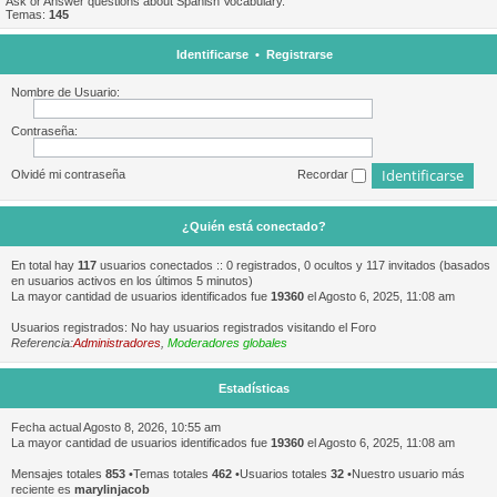
Ask or Answer questions about Spanish Vocabulary.
Temas:
145
Identificarse
•
Registrarse
Nombre de Usuario:
Contraseña:
Olvidé mi contraseña
Recordar
¿Quién está conectado?
En total hay
117
usuarios conectados :: 0 registrados, 0 ocultos y 117 invitados (basados
en usuarios activos en los últimos 5 minutos)
La mayor cantidad de usuarios identificados fue
19360
el Agosto 6, 2025, 11:08 am
Usuarios registrados: No hay usuarios registrados visitando el Foro
Referencia:
Administradores
,
Moderadores globales
Estadísticas
Fecha actual Agosto 8, 2026, 10:55 am
La mayor cantidad de usuarios identificados fue
19360
el Agosto 6, 2025, 11:08 am
Mensajes totales
853
•Temas totales
462
•Usuarios totales
32
•Nuestro usuario más
reciente es
marylinjacob