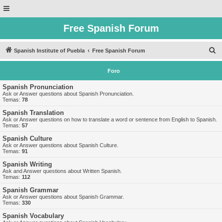
Free Spanish Forum
B
Spanish Institute of Puebla
Free Spanish Forum
u
Foro
s
c
Spanish Pronunciation
Ask or Answer questions about Spanish Pronunciation.
a
Temas:
78
r
Spanish Translation
Ask or Answer questions on how to translate a word or sentence from English to Spanish.
Temas:
57
Spanish Culture
Ask or Answer questions about Spanish Culture.
Temas:
91
Spanish Writing
Ask and Answer questions about Written Spanish.
Temas:
112
Spanish Grammar
Ask or Answer questions about Spanish Grammar.
Temas:
330
Spanish Vocabulary