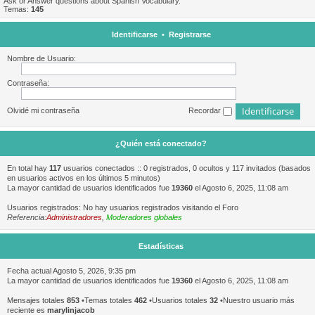
Ask or Answer questions about Spanish Vocabulary.
Temas:
145
Identificarse
•
Registrarse
Nombre de Usuario:
Contraseña:
Olvidé mi contraseña
Recordar
¿Quién está conectado?
En total hay
117
usuarios conectados :: 0 registrados, 0 ocultos y 117 invitados (basados
en usuarios activos en los últimos 5 minutos)
La mayor cantidad de usuarios identificados fue
19360
el Agosto 6, 2025, 11:08 am
Usuarios registrados: No hay usuarios registrados visitando el Foro
Referencia:
Administradores
,
Moderadores globales
Estadísticas
Fecha actual Agosto 5, 2026, 9:35 pm
La mayor cantidad de usuarios identificados fue
19360
el Agosto 6, 2025, 11:08 am
Mensajes totales
853
•Temas totales
462
•Usuarios totales
32
•Nuestro usuario más
reciente es
marylinjacob