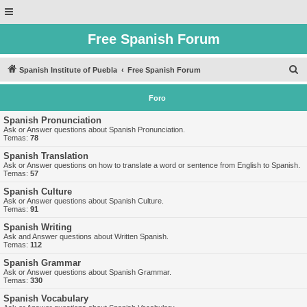
Free Spanish Forum
B
Spanish Institute of Puebla
Free Spanish Forum
u
Foro
s
c
Spanish Pronunciation
Ask or Answer questions about Spanish Pronunciation.
a
Temas:
78
r
Spanish Translation
Ask or Answer questions on how to translate a word or sentence from English to Spanish.
Temas:
57
Spanish Culture
Ask or Answer questions about Spanish Culture.
Temas:
91
Spanish Writing
Ask and Answer questions about Written Spanish.
Temas:
112
Spanish Grammar
Ask or Answer questions about Spanish Grammar.
Temas:
330
Spanish Vocabulary