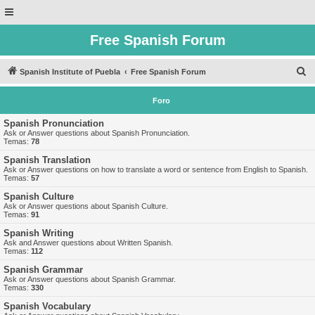
Free Spanish Forum
B
Spanish Institute of Puebla
Free Spanish Forum
u
Foro
s
c
Spanish Pronunciation
Ask or Answer questions about Spanish Pronunciation.
a
Temas:
78
r
Spanish Translation
Ask or Answer questions on how to translate a word or sentence from English to Spanish.
Temas:
57
Spanish Culture
Ask or Answer questions about Spanish Culture.
Temas:
91
Spanish Writing
Ask and Answer questions about Written Spanish.
Temas:
112
Spanish Grammar
Ask or Answer questions about Spanish Grammar.
Temas:
330
Spanish Vocabulary