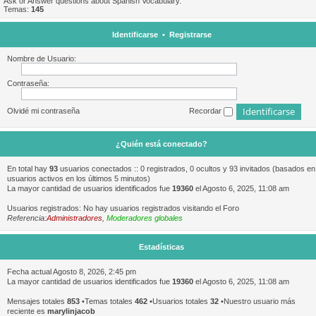
Ask or Answer questions about Spanish Vocabulary.
Temas:
145
Identificarse
•
Registrarse
Nombre de Usuario:
Contraseña:
Olvidé mi contraseña
Recordar
¿Quién está conectado?
En total hay
93
usuarios conectados :: 0 registrados, 0 ocultos y 93 invitados (basados en
usuarios activos en los últimos 5 minutos)
La mayor cantidad de usuarios identificados fue
19360
el Agosto 6, 2025, 11:08 am
Usuarios registrados: No hay usuarios registrados visitando el Foro
Referencia:
Administradores
,
Moderadores globales
Estadísticas
Fecha actual Agosto 8, 2026, 2:45 pm
La mayor cantidad de usuarios identificados fue
19360
el Agosto 6, 2025, 11:08 am
Mensajes totales
853
•Temas totales
462
•Usuarios totales
32
•Nuestro usuario más
reciente es
marylinjacob