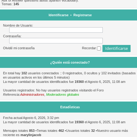
Ask or Answer questions about Spanish Vocabulary.
Temas:
145
Identificarse
•
Registrarse
Nombre de Usuario:
Contraseña:
Olvidé mi contraseña
Recordar
¿Quién está conectado?
En total hay
102
usuarios conectados :: 0 registrados, 0 ocultos y 102 invitados (basados
en usuarios activos en los últimos 5 minutos)
La mayor cantidad de usuarios identificados fue
19360
el Agosto 6, 2025, 11:08 am
Usuarios registrados: No hay usuarios registrados visitando el Foro
Referencia:
Administradores
,
Moderadores globales
Estadísticas
Fecha actual Agosto 6, 2026, 3:32 pm
La mayor cantidad de usuarios identificados fue
19360
el Agosto 6, 2025, 11:08 am
Mensajes totales
853
•Temas totales
462
•Usuarios totales
32
•Nuestro usuario más
reciente es
marylinjacob