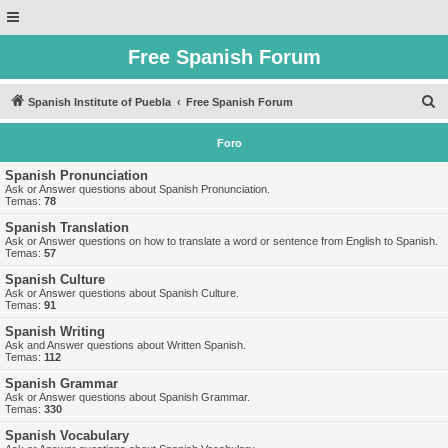
Free Spanish Forum
B
Spanish Institute of Puebla
Free Spanish Forum
u
Foro
s
c
Spanish Pronunciation
Ask or Answer questions about Spanish Pronunciation.
a
Temas:
78
r
Spanish Translation
Ask or Answer questions on how to translate a word or sentence from English to Spanish.
Temas:
57
Spanish Culture
Ask or Answer questions about Spanish Culture.
Temas:
91
Spanish Writing
Ask and Answer questions about Written Spanish.
Temas:
112
Spanish Grammar
Ask or Answer questions about Spanish Grammar.
Temas:
330
Spanish Vocabulary