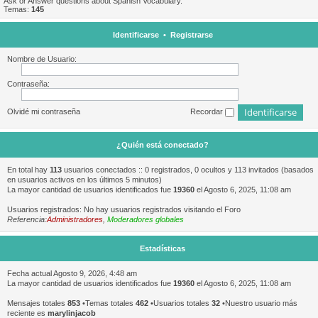
Ask or Answer questions about Spanish Vocabulary.
Temas:
145
Identificarse
•
Registrarse
Nombre de Usuario:
Contraseña:
Olvidé mi contraseña
Recordar
¿Quién está conectado?
En total hay
113
usuarios conectados :: 0 registrados, 0 ocultos y 113 invitados (basados
en usuarios activos en los últimos 5 minutos)
La mayor cantidad de usuarios identificados fue
19360
el Agosto 6, 2025, 11:08 am
Usuarios registrados: No hay usuarios registrados visitando el Foro
Referencia:
Administradores
,
Moderadores globales
Estadísticas
Fecha actual Agosto 9, 2026, 4:48 am
La mayor cantidad de usuarios identificados fue
19360
el Agosto 6, 2025, 11:08 am
Mensajes totales
853
•Temas totales
462
•Usuarios totales
32
•Nuestro usuario más
reciente es
marylinjacob