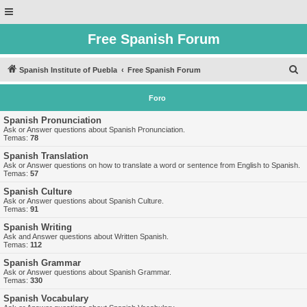
Free Spanish Forum
B
Spanish Institute of Puebla
Free Spanish Forum
u
Foro
s
c
Spanish Pronunciation
Ask or Answer questions about Spanish Pronunciation.
a
Temas:
78
r
Spanish Translation
Ask or Answer questions on how to translate a word or sentence from English to Spanish.
Temas:
57
Spanish Culture
Ask or Answer questions about Spanish Culture.
Temas:
91
Spanish Writing
Ask and Answer questions about Written Spanish.
Temas:
112
Spanish Grammar
Ask or Answer questions about Spanish Grammar.
Temas:
330
Spanish Vocabulary