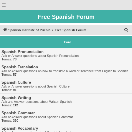
Free Spanish Forum
B
Spanish Institute of Puebla
Free Spanish Forum
u
Foro
s
c
Spanish Pronunciation
Ask or Answer questions about Spanish Pronunciation.
a
Temas:
78
r
Spanish Translation
Ask or Answer questions on how to translate a word or sentence from English to Spanish.
Temas:
57
Spanish Culture
Ask or Answer questions about Spanish Culture.
Temas:
91
Spanish Writing
Ask and Answer questions about Written Spanish.
Temas:
112
Spanish Grammar
Ask or Answer questions about Spanish Grammar.
Temas:
330
Spanish Vocabulary