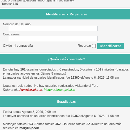
Ask or Answer questions about Spanish Vocabulary.
Temas:
145
Identificarse
•
Registrarse
Nombre de Usuario:
Contraseña:
Olvidé mi contraseña
Recordar
¿Quién está conectado?
En total hay
101
usuarios conectados :: 0 registrados, 0 ocultos y 101 invitados (basados
en usuarios activos en los últimos 5 minutos)
La mayor cantidad de usuarios identificados fue
19360
el Agosto 6, 2025, 11:08 am
Usuarios registrados: No hay usuarios registrados visitando el Foro
Referencia:
Administradores
,
Moderadores globales
Estadísticas
Fecha actual Agosto 8, 2026, 9:09 am
La mayor cantidad de usuarios identificados fue
19360
el Agosto 6, 2025, 11:08 am
Mensajes totales
853
•Temas totales
462
•Usuarios totales
32
•Nuestro usuario más
reciente es
marylinjacob