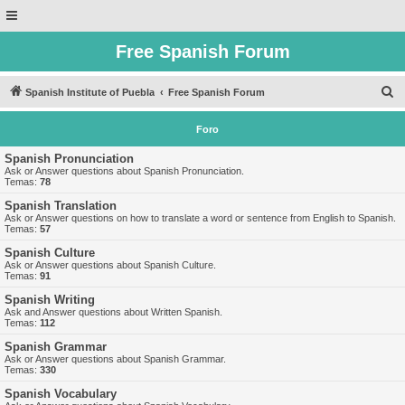
Free Spanish Forum
B
Spanish Institute of Puebla
Free Spanish Forum
u
Foro
s
c
Spanish Pronunciation
Ask or Answer questions about Spanish Pronunciation.
a
Temas:
78
r
Spanish Translation
Ask or Answer questions on how to translate a word or sentence from English to Spanish.
Temas:
57
Spanish Culture
Ask or Answer questions about Spanish Culture.
Temas:
91
Spanish Writing
Ask and Answer questions about Written Spanish.
Temas:
112
Spanish Grammar
Ask or Answer questions about Spanish Grammar.
Temas:
330
Spanish Vocabulary