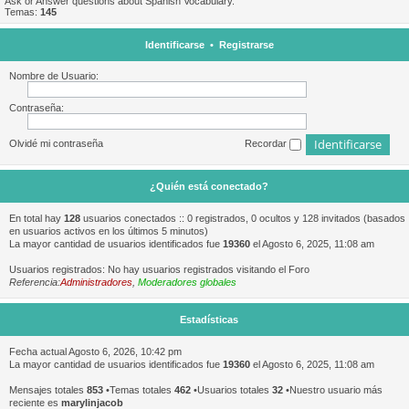
Ask or Answer questions about Spanish Vocabulary.
Temas:
145
Identificarse
•
Registrarse
Nombre de Usuario:
Contraseña:
Olvidé mi contraseña
Recordar
¿Quién está conectado?
En total hay
128
usuarios conectados :: 0 registrados, 0 ocultos y 128 invitados (basados
en usuarios activos en los últimos 5 minutos)
La mayor cantidad de usuarios identificados fue
19360
el Agosto 6, 2025, 11:08 am
Usuarios registrados: No hay usuarios registrados visitando el Foro
Referencia:
Administradores
,
Moderadores globales
Estadísticas
Fecha actual Agosto 6, 2026, 10:42 pm
La mayor cantidad de usuarios identificados fue
19360
el Agosto 6, 2025, 11:08 am
Mensajes totales
853
•Temas totales
462
•Usuarios totales
32
•Nuestro usuario más
reciente es
marylinjacob