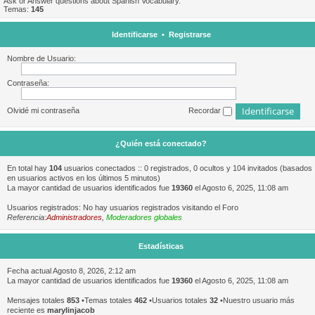
Ask or Answer questions about Spanish Vocabulary.
Temas:
145
Identificarse
•
Registrarse
Nombre de Usuario:
Contraseña:
Olvidé mi contraseña
Recordar
¿Quién está conectado?
En total hay
104
usuarios conectados :: 0 registrados, 0 ocultos y 104 invitados (basados
en usuarios activos en los últimos 5 minutos)
La mayor cantidad de usuarios identificados fue
19360
el Agosto 6, 2025, 11:08 am
Usuarios registrados: No hay usuarios registrados visitando el Foro
Referencia:
Administradores
,
Moderadores globales
Estadísticas
Fecha actual Agosto 8, 2026, 2:12 am
La mayor cantidad de usuarios identificados fue
19360
el Agosto 6, 2025, 11:08 am
Mensajes totales
853
•Temas totales
462
•Usuarios totales
32
•Nuestro usuario más
reciente es
marylinjacob