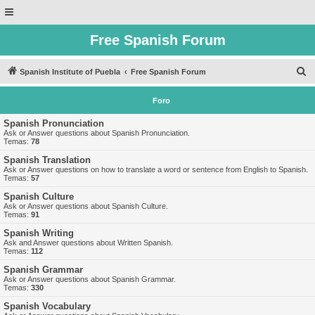
Free Spanish Forum
B
Spanish Institute of Puebla
Free Spanish Forum
u
Foro
s
c
Spanish Pronunciation
Ask or Answer questions about Spanish Pronunciation.
a
Temas:
78
r
Spanish Translation
Ask or Answer questions on how to translate a word or sentence from English to Spanish.
Temas:
57
Spanish Culture
Ask or Answer questions about Spanish Culture.
Temas:
91
Spanish Writing
Ask and Answer questions about Written Spanish.
Temas:
112
Spanish Grammar
Ask or Answer questions about Spanish Grammar.
Temas:
330
Spanish Vocabulary