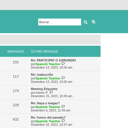
Buscar
Búsqueda avanza
MENSAJES
ÚLTIMO MENSAJE
Re: PARTICIPIO O GERUNDIO
155
V
por
Spanish Teacher
e
Diciembre 13, 2023, 10:50 am
r
ú
Re: traducción
117
l
V
por
Spanish Teacher
t
e
Diciembre 13, 2023, 10:00 am
i
r
m
ú
Meeting Etiquette
174
o
l
V
por
James P.
m
t
e
Diciembre 15, 2023, 10:49 am
e
i
r
n
m
ú
Re: Haya o haigas?
s
228
o
l
V
por
Spanish Teacher
a
m
t
e
Diciembre 6, 2023, 11:49 am
j
e
i
r
e
n
m
ú
Re: futuro del pasado?
s
632
o
l
V
por
Spanish Teacher
a
m
t
e
Diciembre 15, 2023, 10:37 am
j
e
i
r