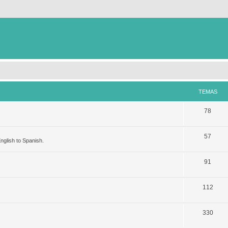
TEMAS
78
57
nglish to Spanish.
91
112
330