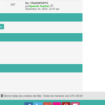
e
n
m
ú
Re: TRANSPORTS
s
287
o
l
V
por
Spanish Teacher
a
m
t
e
Diciembre 15, 2023, 12:47 pm
j
e
i
r
e
n
m
ú
s
o
l
a
m
t
j
e
i
e
n
m
s
o
a
m
j
e
e
n
s
a
j
e
Borrar todas las cookies del Sitio
Todos los horarios son
UTC-05:00