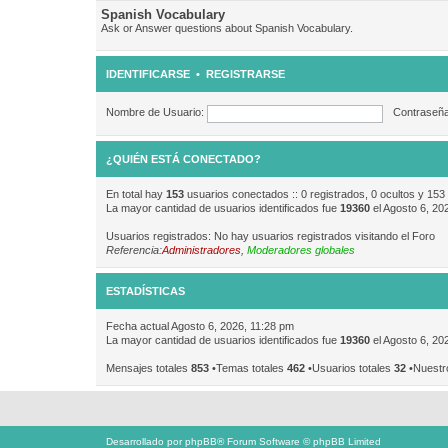
Spanish Vocabulary
Ask or Answer questions about Spanish Vocabulary.
IDENTIFICARSE
•
REGISTRARSE
Nombre de Usuario:
Contraseña
¿QUIÉN ESTÁ CONECTADO?
En total hay
153
usuarios conectados :: 0 registrados, 0 ocultos y 153
La mayor cantidad de usuarios identificados fue
19360
el Agosto 6, 20
Usuarios registrados: No hay usuarios registrados visitando el Foro
Referencia:
Administradores
,
Moderadores globales
ESTADÍSTICAS
Fecha actual Agosto 6, 2026, 11:28 pm
La mayor cantidad de usuarios identificados fue
19360
el Agosto 6, 20
Mensajes totales
853
•Temas totales
462
•Usuarios totales
32
•Nuestr
Desarrollado por
phpBB
® Forum Software © phpBB Limited