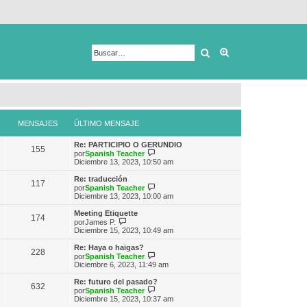
Buscar
Búsqueda avanza
MENSAJES
ÚLTIMO MENSAJE
Re: PARTICIPIO O GERUNDIO
155
V
por
Spanish Teacher
e
Diciembre 13, 2023, 10:50 am
r
ú
Re: traducción
117
l
V
por
Spanish Teacher
t
e
Diciembre 13, 2023, 10:00 am
i
r
m
ú
Meeting Etiquette
174
o
l
V
por
James P.
m
t
e
Diciembre 15, 2023, 10:49 am
e
i
r
n
m
ú
Re: Haya o haigas?
s
228
o
l
V
por
Spanish Teacher
a
m
t
e
Diciembre 6, 2023, 11:49 am
j
e
i
r
e
n
m
ú
Re: futuro del pasado?
s
632
o
l
V
por
Spanish Teacher
a
m
t
e
Diciembre 15, 2023, 10:37 am
j
e
i
r