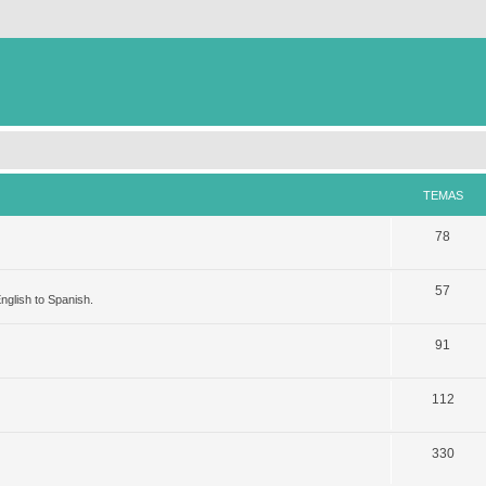
TEMAS
78
57
nglish to Spanish.
91
112
330