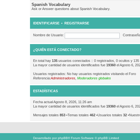
Spanish Vocabulary
Ask or Answer questions about Spanish Vocabulary.
IDENTIFICARSE
•
REGISTRARSE
Nombre de Usuario:
Contraseña
¿QUIÉN ESTÁ CONECTADO?
En total hay
135
usuarios conectados :: 0 registrados, 0 ocultos y 135
La mayor cantidad de usuarios identificados fue
19360
el Agosto 6, 20
Usuarios registrados: No hay usuarios registrados visitando el Foro
Referencia:
Administradores
,
Moderadores globales
ESTADÍSTICAS
Fecha actual Agosto 8, 2026, 11:26 am
La mayor cantidad de usuarios identificados fue
19360
el Agosto 6, 20
Mensajes totales
853
•Temas totales
462
•Usuarios totales
32
•Nuestr
Desarrollado por
phpBB
® Forum Software © phpBB Limited