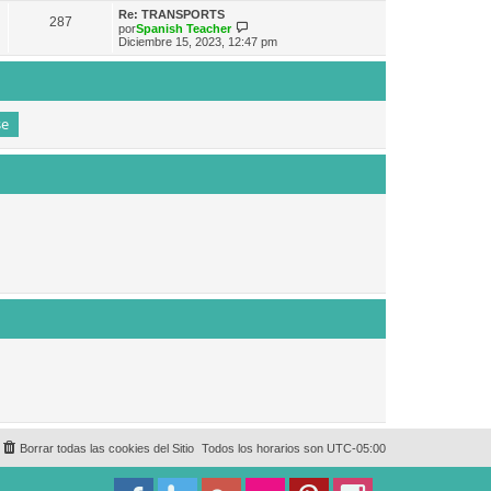
e
n
m
ú
Re: TRANSPORTS
s
287
o
l
V
por
Spanish Teacher
a
m
t
e
Diciembre 15, 2023, 12:47 pm
j
e
i
r
e
n
m
ú
s
o
l
a
m
t
j
e
i
e
n
m
s
o
a
m
j
e
e
n
s
a
j
e
Borrar todas las cookies del Sitio
Todos los horarios son
UTC-05:00