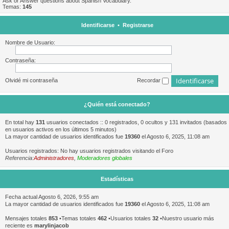
Ask or Answer questions about Spanish Vocabulary.
Temas:
145
Identificarse
•
Registrarse
Nombre de Usuario:
Contraseña:
Olvidé mi contraseña
Recordar
¿Quién está conectado?
En total hay
131
usuarios conectados :: 0 registrados, 0 ocultos y 131 invitados (basados
en usuarios activos en los últimos 5 minutos)
La mayor cantidad de usuarios identificados fue
19360
el Agosto 6, 2025, 11:08 am
Usuarios registrados: No hay usuarios registrados visitando el Foro
Referencia:
Administradores
,
Moderadores globales
Estadísticas
Fecha actual Agosto 6, 2026, 9:55 am
La mayor cantidad de usuarios identificados fue
19360
el Agosto 6, 2025, 11:08 am
Mensajes totales
853
•Temas totales
462
•Usuarios totales
32
•Nuestro usuario más
reciente es
marylinjacob