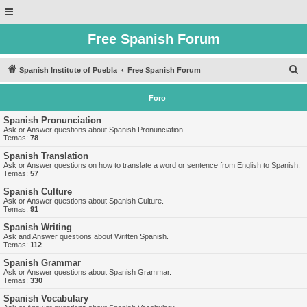
Free Spanish Forum
B
Spanish Institute of Puebla
Free Spanish Forum
u
Foro
s
c
Spanish Pronunciation
Ask or Answer questions about Spanish Pronunciation.
a
Temas:
78
r
Spanish Translation
Ask or Answer questions on how to translate a word or sentence from English to Spanish.
Temas:
57
Spanish Culture
Ask or Answer questions about Spanish Culture.
Temas:
91
Spanish Writing
Ask and Answer questions about Written Spanish.
Temas:
112
Spanish Grammar
Ask or Answer questions about Spanish Grammar.
Temas:
330
Spanish Vocabulary