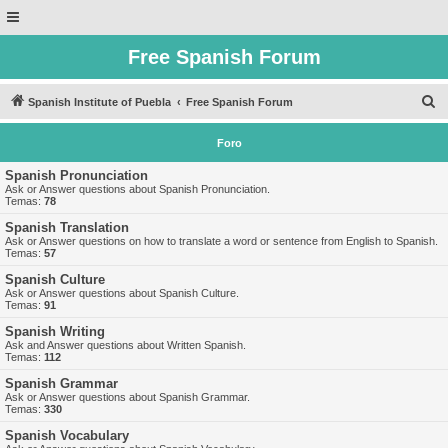
Free Spanish Forum
B
Spanish Institute of Puebla
Free Spanish Forum
u
Foro
s
c
Spanish Pronunciation
Ask or Answer questions about Spanish Pronunciation.
a
Temas:
78
r
Spanish Translation
Ask or Answer questions on how to translate a word or sentence from English to Spanish.
Temas:
57
Spanish Culture
Ask or Answer questions about Spanish Culture.
Temas:
91
Spanish Writing
Ask and Answer questions about Written Spanish.
Temas:
112
Spanish Grammar
Ask or Answer questions about Spanish Grammar.
Temas:
330
Spanish Vocabulary