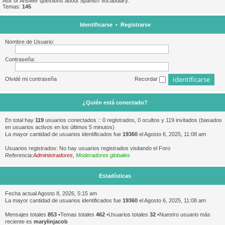
Ask or Answer questions about Spanish Vocabulary.
Temas:
145
Identificarse
•
Registrarse
Nombre de Usuario:
Contraseña:
Olvidé mi contraseña
Recordar
¿Quién está conectado?
En total hay
119
usuarios conectados :: 0 registrados, 0 ocultos y 119 invitados (basados
en usuarios activos en los últimos 5 minutos)
La mayor cantidad de usuarios identificados fue
19360
el Agosto 6, 2025, 11:08 am
Usuarios registrados: No hay usuarios registrados visitando el Foro
Referencia:
Administradores
,
Moderadores globales
Estadísticas
Fecha actual Agosto 8, 2026, 5:15 am
La mayor cantidad de usuarios identificados fue
19360
el Agosto 6, 2025, 11:08 am
Mensajes totales
853
•Temas totales
462
•Usuarios totales
32
•Nuestro usuario más
reciente es
marylinjacob