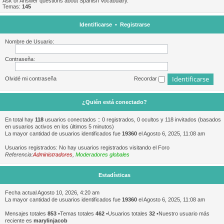
Ask or Answer questions about Spanish Vocabulary.
Temas:
145
Identificarse
•
Registrarse
Nombre de Usuario:
Contraseña:
Olvidé mi contraseña
Recordar
¿Quién está conectado?
En total hay
118
usuarios conectados :: 0 registrados, 0 ocultos y 118 invitados (basados
en usuarios activos en los últimos 5 minutos)
La mayor cantidad de usuarios identificados fue
19360
el Agosto 6, 2025, 11:08 am
Usuarios registrados: No hay usuarios registrados visitando el Foro
Referencia:
Administradores
,
Moderadores globales
Estadísticas
Fecha actual Agosto 10, 2026, 4:20 am
La mayor cantidad de usuarios identificados fue
19360
el Agosto 6, 2025, 11:08 am
Mensajes totales
853
•Temas totales
462
•Usuarios totales
32
•Nuestro usuario más
reciente es
marylinjacob