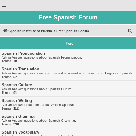
Free Spanish Forum
B
Spanish Institute of Puebla
Free Spanish Forum
u
Foro
s
c
Spanish Pronunciation
Ask or Answer questions about Spanish Pronunciation.
a
Temas:
78
r
Spanish Translation
Ask or Answer questions on how to translate a word or sentence from English to Spanish.
Temas:
57
Spanish Culture
Ask or Answer questions about Spanish Culture.
Temas:
91
Spanish Writing
Ask and Answer questions about Written Spanish.
Temas:
112
Spanish Grammar
Ask or Answer questions about Spanish Grammar.
Temas:
330
Spanish Vocabulary