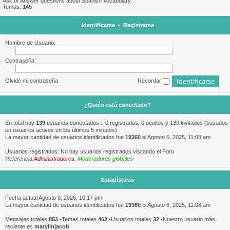
Ask or Answer questions about Spanish Vocabulary.
Temas:
145
Identificarse
•
Registrarse
Nombre de Usuario:
Contraseña:
Olvidé mi contraseña
Recordar
¿Quién está conectado?
En total hay
139
usuarios conectados :: 0 registrados, 0 ocultos y 139 invitados (basados
en usuarios activos en los últimos 5 minutos)
La mayor cantidad de usuarios identificados fue
19360
el Agosto 6, 2025, 11:08 am
Usuarios registrados: No hay usuarios registrados visitando el Foro
Referencia:
Administradores
,
Moderadores globales
Estadísticas
Fecha actual Agosto 9, 2026, 10:17 pm
La mayor cantidad de usuarios identificados fue
19360
el Agosto 6, 2025, 11:08 am
Mensajes totales
853
•Temas totales
462
•Usuarios totales
32
•Nuestro usuario más
reciente es
marylinjacob