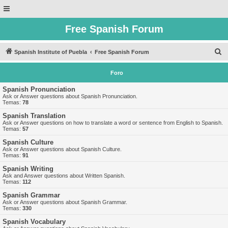
Free Spanish Forum
B
Spanish Institute of Puebla
Free Spanish Forum
u
Foro
s
c
Spanish Pronunciation
Ask or Answer questions about Spanish Pronunciation.
a
Temas:
78
r
Spanish Translation
Ask or Answer questions on how to translate a word or sentence from English to Spanish.
Temas:
57
Spanish Culture
Ask or Answer questions about Spanish Culture.
Temas:
91
Spanish Writing
Ask and Answer questions about Written Spanish.
Temas:
112
Spanish Grammar
Ask or Answer questions about Spanish Grammar.
Temas:
330
Spanish Vocabulary