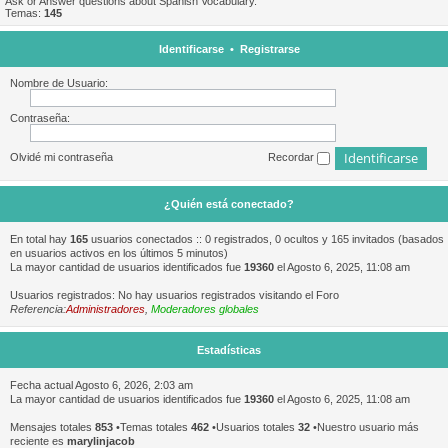
Ask or Answer questions about Spanish Vocabulary.
Temas:
145
Identificarse
•
Registrarse
Nombre de Usuario:
Contraseña:
Olvidé mi contraseña
Recordar
¿Quién está conectado?
En total hay
165
usuarios conectados :: 0 registrados, 0 ocultos y 165 invitados (basados
en usuarios activos en los últimos 5 minutos)
La mayor cantidad de usuarios identificados fue
19360
el Agosto 6, 2025, 11:08 am
Usuarios registrados: No hay usuarios registrados visitando el Foro
Referencia:
Administradores
,
Moderadores globales
Estadísticas
Fecha actual Agosto 6, 2026, 2:03 am
La mayor cantidad de usuarios identificados fue
19360
el Agosto 6, 2025, 11:08 am
Mensajes totales
853
•Temas totales
462
•Usuarios totales
32
•Nuestro usuario más
reciente es
marylinjacob