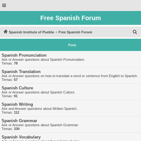
Free Spanish Forum
B
Spanish Institute of Puebla
Free Spanish Forum
u
Foro
s
c
Spanish Pronunciation
Ask or Answer questions about Spanish Pronunciation.
a
Temas:
78
r
Spanish Translation
Ask or Answer questions on how to translate a word or sentence from English to Spanish.
Temas:
57
Spanish Culture
Ask or Answer questions about Spanish Culture.
Temas:
91
Spanish Writing
Ask and Answer questions about Written Spanish.
Temas:
112
Spanish Grammar
Ask or Answer questions about Spanish Grammar.
Temas:
330
Spanish Vocabulary