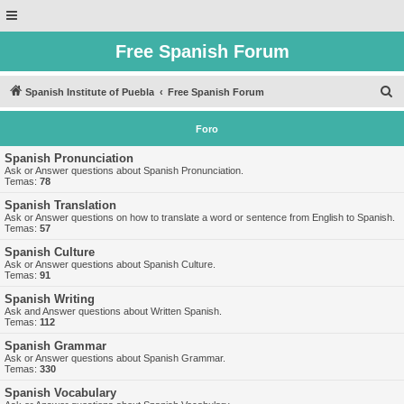
Free Spanish Forum
B
Spanish Institute of Puebla
Free Spanish Forum
u
Foro
s
c
Spanish Pronunciation
Ask or Answer questions about Spanish Pronunciation.
a
Temas:
78
r
Spanish Translation
Ask or Answer questions on how to translate a word or sentence from English to Spanish.
Temas:
57
Spanish Culture
Ask or Answer questions about Spanish Culture.
Temas:
91
Spanish Writing
Ask and Answer questions about Written Spanish.
Temas:
112
Spanish Grammar
Ask or Answer questions about Spanish Grammar.
Temas:
330
Spanish Vocabulary