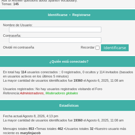
Ask or Answer questions about Spanish Vocabulary.
Temas:
145
Identificarse
•
Registrarse
Nombre de Usuario:
Contraseña:
Olvidé mi contraseña
Recordar
¿Quién está conectado?
En total hay
114
usuarios conectados :: 0 registrados, 0 ocultos y 114 invitados (basados
en usuarios activos en los últimos 5 minutos)
La mayor cantidad de usuarios identificados fue
19360
el Agosto 6, 2025, 11:08 am
Usuarios registrados: No hay usuarios registrados visitando el Foro
Referencia:
Administradores
,
Moderadores globales
Estadísticas
Fecha actual Agosto 8, 2026, 4:13 pm
La mayor cantidad de usuarios identificados fue
19360
el Agosto 6, 2025, 11:08 am
Mensajes totales
853
•Temas totales
462
•Usuarios totales
32
•Nuestro usuario más
reciente es
marylinjacob