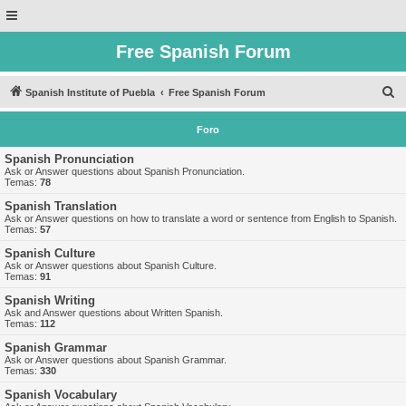
Free Spanish Forum
B
Spanish Institute of Puebla
Free Spanish Forum
u
Foro
s
c
Spanish Pronunciation
Ask or Answer questions about Spanish Pronunciation.
a
Temas:
78
r
Spanish Translation
Ask or Answer questions on how to translate a word or sentence from English to Spanish.
Temas:
57
Spanish Culture
Ask or Answer questions about Spanish Culture.
Temas:
91
Spanish Writing
Ask and Answer questions about Written Spanish.
Temas:
112
Spanish Grammar
Ask or Answer questions about Spanish Grammar.
Temas:
330
Spanish Vocabulary