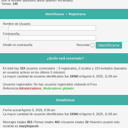
Ask or Answer questions about Spanish Vocabulary.
Temas:
145
Identificarse
•
Registrarse
Nombre de Usuario:
Contraseña:
Olvidé mi contraseña
Recordar
¿Quién está conectado?
En total hay
153
usuarios conectados :: 0 registrados, 0 ocultos y 153 invitados (basados
en usuarios activos en los últimos 5 minutos)
La mayor cantidad de usuarios identificados fue
19360
el Agosto 6, 2025, 11:08 am
Usuarios registrados: No hay usuarios registrados visitando el Foro
Referencia:
Administradores
,
Moderadores globales
Estadísticas
Fecha actual Agosto 9, 2026, 8:36 am
La mayor cantidad de usuarios identificados fue
19360
el Agosto 6, 2025, 11:08 am
Mensajes totales
853
•Temas totales
462
•Usuarios totales
32
•Nuestro usuario más
reciente es
marylinjacob