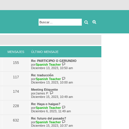
Buscar
Búsqueda avanza
MENSAJES
ÚLTIMO MENSAJE
Re: PARTICIPIO O GERUNDIO
155
V
por
Spanish Teacher
e
Diciembre 13, 2023, 10:50 am
r
ú
Re: traducción
117
l
V
por
Spanish Teacher
t
e
Diciembre 13, 2023, 10:00 am
i
r
m
ú
Meeting Etiquette
174
o
l
V
por
James P.
m
t
e
Diciembre 15, 2023, 10:49 am
e
i
r
n
m
ú
Re: Haya o haigas?
s
228
o
l
V
por
Spanish Teacher
a
m
t
e
Diciembre 6, 2023, 11:49 am
j
e
i
r
e
n
m
ú
Re: futuro del pasado?
s
632
o
l
V
por
Spanish Teacher
a
m
t
e
Diciembre 15, 2023, 10:37 am
j
e
i
r