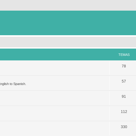
TEMAS
78
57
nglish to Spanish.
91
112
330