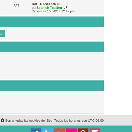
e
n
m
ú
Re: TRANSPORTS
s
287
o
l
V
por
Spanish Teacher
a
m
t
e
Diciembre 15, 2023, 12:47 pm
j
e
i
r
e
n
m
ú
s
o
l
a
m
t
j
e
i
e
n
m
s
o
a
m
j
e
e
n
s
a
j
e
Borrar todas las cookies del Sitio
Todos los horarios son
UTC-05:00