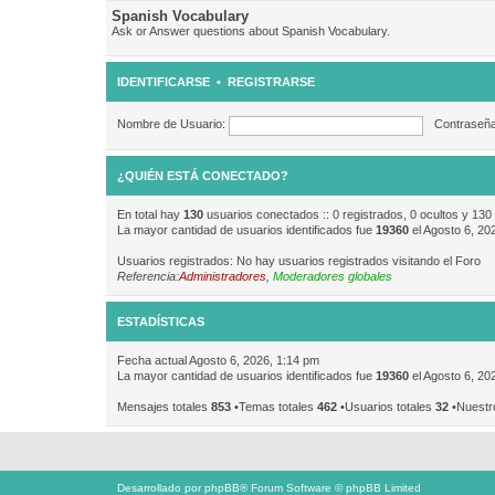
Spanish Vocabulary
Ask or Answer questions about Spanish Vocabulary.
IDENTIFICARSE
•
REGISTRARSE
Nombre de Usuario:
Contraseña
¿QUIÉN ESTÁ CONECTADO?
En total hay
130
usuarios conectados :: 0 registrados, 0 ocultos y 130
La mayor cantidad de usuarios identificados fue
19360
el Agosto 6, 20
Usuarios registrados: No hay usuarios registrados visitando el Foro
Referencia:
Administradores
,
Moderadores globales
ESTADÍSTICAS
Fecha actual Agosto 6, 2026, 1:14 pm
La mayor cantidad de usuarios identificados fue
19360
el Agosto 6, 20
Mensajes totales
853
•Temas totales
462
•Usuarios totales
32
•Nuestr
Desarrollado por
phpBB
® Forum Software © phpBB Limited