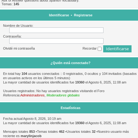
Ask or Answer questions about Spanish Vocabulary.
Temas:
145
Identificarse
•
Registrarse
Nombre de Usuario:
Contraseña:
Olvidé mi contraseña
Recordar
¿Quién está conectado?
En total hay
104
usuarios conectados :: 0 registrados, 0 ocultos y 104 invitados (basados
en usuarios activos en los últimos 5 minutos)
La mayor cantidad de usuarios identificados fue
19360
el Agosto 6, 2025, 11:08 am
Usuarios registrados: No hay usuarios registrados visitando el Foro
Referencia:
Administradores
,
Moderadores globales
Estadísticas
Fecha actual Agosto 8, 2026, 10:19 am
La mayor cantidad de usuarios identificados fue
19360
el Agosto 6, 2025, 11:08 am
Mensajes totales
853
•Temas totales
462
•Usuarios totales
32
•Nuestro usuario más
reciente es
marylinjacob