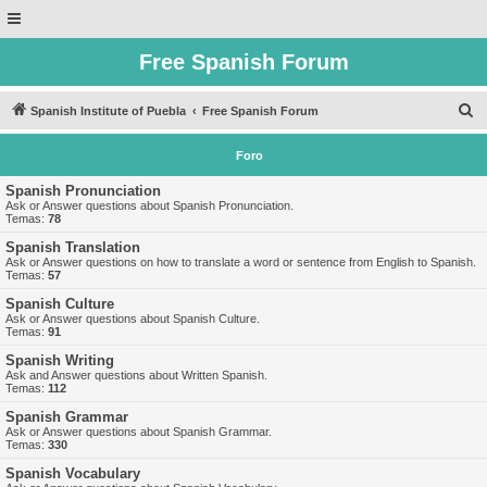
Free Spanish Forum
B
Spanish Institute of Puebla
Free Spanish Forum
u
Foro
s
c
Spanish Pronunciation
Ask or Answer questions about Spanish Pronunciation.
a
Temas:
78
r
Spanish Translation
Ask or Answer questions on how to translate a word or sentence from English to Spanish.
Temas:
57
Spanish Culture
Ask or Answer questions about Spanish Culture.
Temas:
91
Spanish Writing
Ask and Answer questions about Written Spanish.
Temas:
112
Spanish Grammar
Ask or Answer questions about Spanish Grammar.
Temas:
330
Spanish Vocabulary