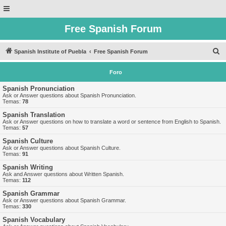
Free Spanish Forum
B
Spanish Institute of Puebla
Free Spanish Forum
u
Foro
s
c
Spanish Pronunciation
Ask or Answer questions about Spanish Pronunciation.
a
Temas:
78
r
Spanish Translation
Ask or Answer questions on how to translate a word or sentence from English to Spanish.
Temas:
57
Spanish Culture
Ask or Answer questions about Spanish Culture.
Temas:
91
Spanish Writing
Ask and Answer questions about Written Spanish.
Temas:
112
Spanish Grammar
Ask or Answer questions about Spanish Grammar.
Temas:
330
Spanish Vocabulary