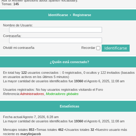
Ask or Answer questions about Spanish Vocabulary.
Temas:
145
Identificarse
•
Registrarse
Nombre de Usuario:
Contraseña:
Olvidé mi contraseña
Recordar
¿Quién está conectado?
En total hay
122
usuarios conectados :: 0 registrados, 0 ocultos y 122 invitados (basados
en usuarios activos en los últimos 5 minutos)
La mayor cantidad de usuarios identificados fue
19360
el Agosto 6, 2025, 11:08 am
Usuarios registrados: No hay usuarios registrados visitando el Foro
Referencia:
Administradores
,
Moderadores globales
Estadísticas
Fecha actual Agosto 7, 2026, 6:28 am
La mayor cantidad de usuarios identificados fue
19360
el Agosto 6, 2025, 11:08 am
Mensajes totales
853
•Temas totales
462
•Usuarios totales
32
•Nuestro usuario más
reciente es
marylinjacob