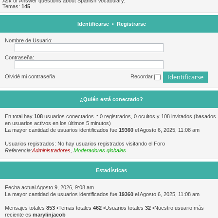
Ask or Answer questions about Spanish Vocabulary.
Temas:
145
Identificarse
•
Registrarse
Nombre de Usuario:
Contraseña:
Olvidé mi contraseña
Recordar
¿Quién está conectado?
En total hay
108
usuarios conectados :: 0 registrados, 0 ocultos y 108 invitados (basados
en usuarios activos en los últimos 5 minutos)
La mayor cantidad de usuarios identificados fue
19360
el Agosto 6, 2025, 11:08 am
Usuarios registrados: No hay usuarios registrados visitando el Foro
Referencia:
Administradores
,
Moderadores globales
Estadísticas
Fecha actual Agosto 9, 2026, 9:08 am
La mayor cantidad de usuarios identificados fue
19360
el Agosto 6, 2025, 11:08 am
Mensajes totales
853
•Temas totales
462
•Usuarios totales
32
•Nuestro usuario más
reciente es
marylinjacob