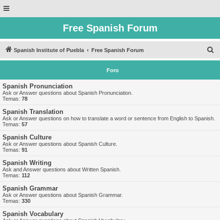
Free Spanish Forum
B
Spanish Institute of Puebla
Free Spanish Forum
u
Foro
s
c
Spanish Pronunciation
Ask or Answer questions about Spanish Pronunciation.
a
Temas:
78
r
Spanish Translation
Ask or Answer questions on how to translate a word or sentence from English to Spanish.
Temas:
57
Spanish Culture
Ask or Answer questions about Spanish Culture.
Temas:
91
Spanish Writing
Ask and Answer questions about Written Spanish.
Temas:
112
Spanish Grammar
Ask or Answer questions about Spanish Grammar.
Temas:
330
Spanish Vocabulary