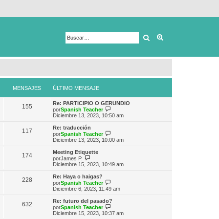
Buscar
Búsqueda avanza
MENSAJES
ÚLTIMO MENSAJE
Re: PARTICIPIO O GERUNDIO
155
V
por
Spanish Teacher
e
Diciembre 13, 2023, 10:50 am
r
ú
Re: traducción
117
l
V
por
Spanish Teacher
t
e
Diciembre 13, 2023, 10:00 am
i
r
m
ú
Meeting Etiquette
174
o
l
V
por
James P.
m
t
e
Diciembre 15, 2023, 10:49 am
e
i
r
n
m
ú
Re: Haya o haigas?
s
228
o
l
V
por
Spanish Teacher
a
m
t
e
Diciembre 6, 2023, 11:49 am
j
e
i
r
e
n
m
ú
Re: futuro del pasado?
s
632
o
l
V
por
Spanish Teacher
a
m
t
e
Diciembre 15, 2023, 10:37 am
j
e
i
r