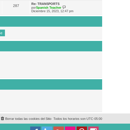
e
n
m
ú
Re: TRANSPORTS
s
287
o
l
V
por
Spanish Teacher
a
m
t
e
Diciembre 15, 2023, 12:47 pm
j
e
i
r
e
n
m
ú
s
o
l
a
m
t
j
e
i
e
n
m
s
o
a
m
j
e
e
n
s
a
j
e
Borrar todas las cookies del Sitio
Todos los horarios son
UTC-05:00