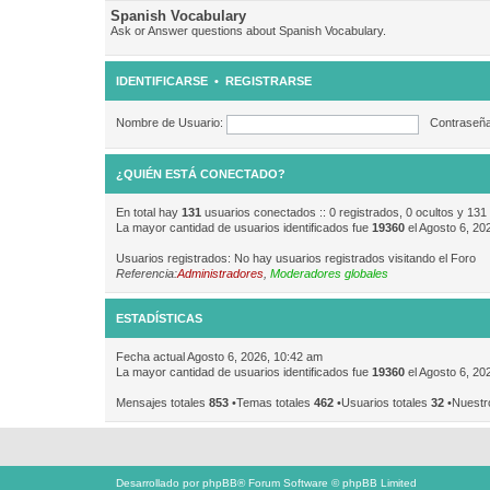
Spanish Vocabulary
Ask or Answer questions about Spanish Vocabulary.
IDENTIFICARSE
•
REGISTRARSE
Nombre de Usuario:
Contraseña
¿QUIÉN ESTÁ CONECTADO?
En total hay
131
usuarios conectados :: 0 registrados, 0 ocultos y 131
La mayor cantidad de usuarios identificados fue
19360
el Agosto 6, 20
Usuarios registrados: No hay usuarios registrados visitando el Foro
Referencia:
Administradores
,
Moderadores globales
ESTADÍSTICAS
Fecha actual Agosto 6, 2026, 10:42 am
La mayor cantidad de usuarios identificados fue
19360
el Agosto 6, 20
Mensajes totales
853
•Temas totales
462
•Usuarios totales
32
•Nuestr
Desarrollado por
phpBB
® Forum Software © phpBB Limited