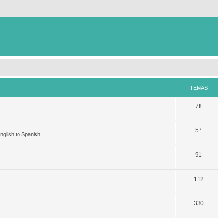
TEMAS
78
57
nglish to Spanish.
91
112
330