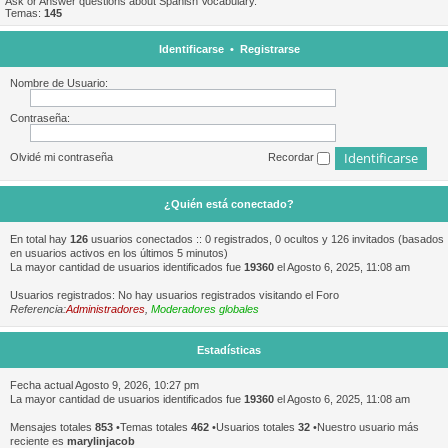
Ask or Answer questions about Spanish Vocabulary.
Temas:
145
Identificarse
•
Registrarse
Nombre de Usuario:
Contraseña:
Olvidé mi contraseña
Recordar
¿Quién está conectado?
En total hay
126
usuarios conectados :: 0 registrados, 0 ocultos y 126 invitados (basados
en usuarios activos en los últimos 5 minutos)
La mayor cantidad de usuarios identificados fue
19360
el Agosto 6, 2025, 11:08 am
Usuarios registrados: No hay usuarios registrados visitando el Foro
Referencia:
Administradores
,
Moderadores globales
Estadísticas
Fecha actual Agosto 9, 2026, 10:27 pm
La mayor cantidad de usuarios identificados fue
19360
el Agosto 6, 2025, 11:08 am
Mensajes totales
853
•Temas totales
462
•Usuarios totales
32
•Nuestro usuario más
reciente es
marylinjacob