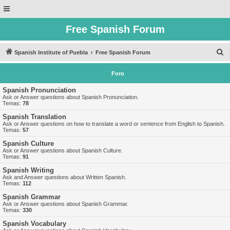
Free Spanish Forum
B
Spanish Institute of Puebla
Free Spanish Forum
u
Foro
s
c
Spanish Pronunciation
Ask or Answer questions about Spanish Pronunciation.
a
Temas:
78
r
Spanish Translation
Ask or Answer questions on how to translate a word or sentence from English to Spanish.
Temas:
57
Spanish Culture
Ask or Answer questions about Spanish Culture.
Temas:
91
Spanish Writing
Ask and Answer questions about Written Spanish.
Temas:
112
Spanish Grammar
Ask or Answer questions about Spanish Grammar.
Temas:
330
Spanish Vocabulary