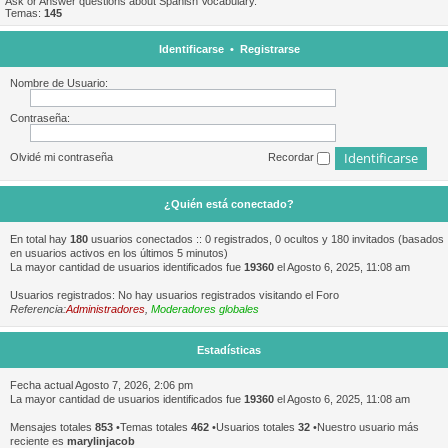
Ask or Answer questions about Spanish Vocabulary.
Temas:
145
Identificarse
•
Registrarse
Nombre de Usuario:
Contraseña:
Olvidé mi contraseña
Recordar
¿Quién está conectado?
En total hay
180
usuarios conectados :: 0 registrados, 0 ocultos y 180 invitados (basados
en usuarios activos en los últimos 5 minutos)
La mayor cantidad de usuarios identificados fue
19360
el Agosto 6, 2025, 11:08 am
Usuarios registrados: No hay usuarios registrados visitando el Foro
Referencia:
Administradores
,
Moderadores globales
Estadísticas
Fecha actual Agosto 7, 2026, 2:06 pm
La mayor cantidad de usuarios identificados fue
19360
el Agosto 6, 2025, 11:08 am
Mensajes totales
853
•Temas totales
462
•Usuarios totales
32
•Nuestro usuario más
reciente es
marylinjacob