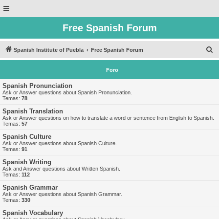
Free Spanish Forum
B
Spanish Institute of Puebla
Free Spanish Forum
u
Foro
s
c
Spanish Pronunciation
Ask or Answer questions about Spanish Pronunciation.
a
Temas:
78
r
Spanish Translation
Ask or Answer questions on how to translate a word or sentence from English to Spanish.
Temas:
57
Spanish Culture
Ask or Answer questions about Spanish Culture.
Temas:
91
Spanish Writing
Ask and Answer questions about Written Spanish.
Temas:
112
Spanish Grammar
Ask or Answer questions about Spanish Grammar.
Temas:
330
Spanish Vocabulary