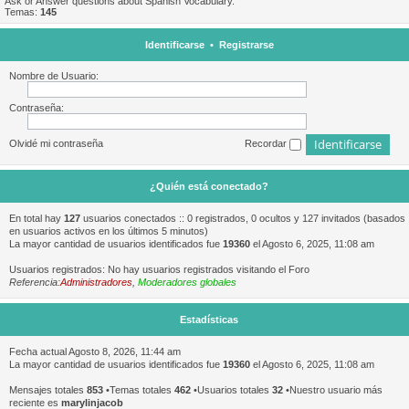
Ask or Answer questions about Spanish Vocabulary.
Temas:
145
Identificarse
•
Registrarse
Nombre de Usuario:
Contraseña:
Olvidé mi contraseña
Recordar
¿Quién está conectado?
En total hay
127
usuarios conectados :: 0 registrados, 0 ocultos y 127 invitados (basados
en usuarios activos en los últimos 5 minutos)
La mayor cantidad de usuarios identificados fue
19360
el Agosto 6, 2025, 11:08 am
Usuarios registrados: No hay usuarios registrados visitando el Foro
Referencia:
Administradores
,
Moderadores globales
Estadísticas
Fecha actual Agosto 8, 2026, 11:44 am
La mayor cantidad de usuarios identificados fue
19360
el Agosto 6, 2025, 11:08 am
Mensajes totales
853
•Temas totales
462
•Usuarios totales
32
•Nuestro usuario más
reciente es
marylinjacob