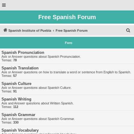
Free Spanish Forum
B
Spanish Institute of Puebla
Free Spanish Forum
u
Foro
s
c
Spanish Pronunciation
Ask or Answer questions about Spanish Pronunciation.
a
Temas:
78
r
Spanish Translation
Ask or Answer questions on how to translate a word or sentence from English to Spanish.
Temas:
57
Spanish Culture
Ask or Answer questions about Spanish Culture.
Temas:
91
Spanish Writing
Ask and Answer questions about Written Spanish.
Temas:
112
Spanish Grammar
Ask or Answer questions about Spanish Grammar.
Temas:
330
Spanish Vocabulary