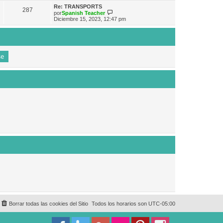
e
n
m
ú
Re: TRANSPORTS
s
287
o
l
V
por
Spanish Teacher
a
m
t
e
Diciembre 15, 2023, 12:47 pm
j
e
i
r
e
n
m
ú
s
o
l
a
m
t
j
e
i
e
n
m
s
o
a
m
j
e
e
n
s
a
j
e
Borrar todas las cookies del Sitio
Todos los horarios son
UTC-05:00