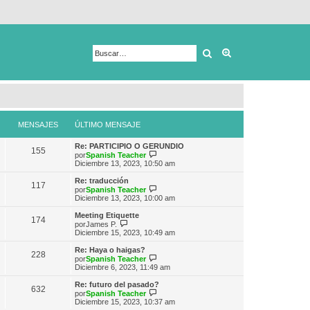
Buscar
Búsqueda avanza
MENSAJES
ÚLTIMO MENSAJE
Re: PARTICIPIO O GERUNDIO
155
V
por
Spanish Teacher
e
Diciembre 13, 2023, 10:50 am
r
ú
Re: traducción
117
l
V
por
Spanish Teacher
t
e
Diciembre 13, 2023, 10:00 am
i
r
m
ú
Meeting Etiquette
174
o
l
V
por
James P.
m
t
e
Diciembre 15, 2023, 10:49 am
e
i
r
n
m
ú
Re: Haya o haigas?
s
228
o
l
V
por
Spanish Teacher
a
m
t
e
Diciembre 6, 2023, 11:49 am
j
e
i
r
e
n
m
ú
Re: futuro del pasado?
s
632
o
l
V
por
Spanish Teacher
a
m
t
e
Diciembre 15, 2023, 10:37 am
j
e
i
r