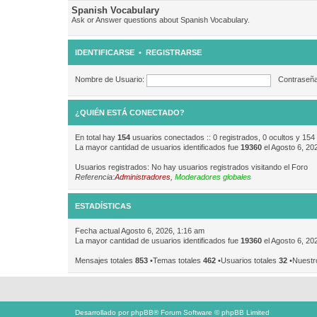
Spanish Vocabulary
Ask or Answer questions about Spanish Vocabulary.
IDENTIFICARSE
•
REGISTRARSE
Nombre de Usuario:
Contraseña
¿QUIÉN ESTÁ CONECTADO?
En total hay
154
usuarios conectados :: 0 registrados, 0 ocultos y 154
La mayor cantidad de usuarios identificados fue
19360
el Agosto 6, 20
Usuarios registrados: No hay usuarios registrados visitando el Foro
Referencia:
Administradores
,
Moderadores globales
ESTADÍSTICAS
Fecha actual Agosto 6, 2026, 1:16 am
La mayor cantidad de usuarios identificados fue
19360
el Agosto 6, 20
Mensajes totales
853
•Temas totales
462
•Usuarios totales
32
•Nuestr
Desarrollado por
phpBB
® Forum Software © phpBB Limited