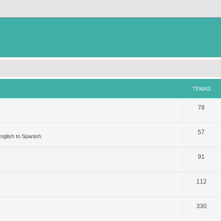
TEMAS
78
57
nglish to Spanish.
91
112
330