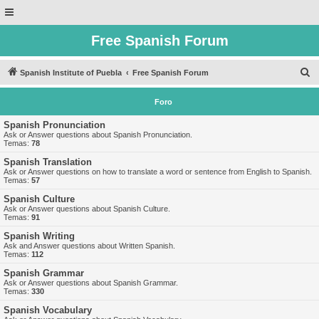
Free Spanish Forum
B
Spanish Institute of Puebla
Free Spanish Forum
u
Foro
s
c
Spanish Pronunciation
Ask or Answer questions about Spanish Pronunciation.
a
Temas:
78
r
Spanish Translation
Ask or Answer questions on how to translate a word or sentence from English to Spanish.
Temas:
57
Spanish Culture
Ask or Answer questions about Spanish Culture.
Temas:
91
Spanish Writing
Ask and Answer questions about Written Spanish.
Temas:
112
Spanish Grammar
Ask or Answer questions about Spanish Grammar.
Temas:
330
Spanish Vocabulary