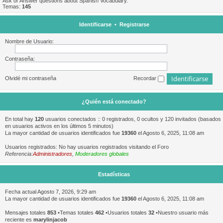
Ask or Answer questions about Spanish Vocabulary.
Temas:
145
Identificarse
•
Registrarse
Nombre de Usuario:
Contraseña:
Olvidé mi contraseña
Recordar
¿Quién está conectado?
En total hay
120
usuarios conectados :: 0 registrados, 0 ocultos y 120 invitados (basados
en usuarios activos en los últimos 5 minutos)
La mayor cantidad de usuarios identificados fue
19360
el Agosto 6, 2025, 11:08 am
Usuarios registrados: No hay usuarios registrados visitando el Foro
Referencia:
Administradores
,
Moderadores globales
Estadísticas
Fecha actual Agosto 7, 2026, 9:29 am
La mayor cantidad de usuarios identificados fue
19360
el Agosto 6, 2025, 11:08 am
Mensajes totales
853
•Temas totales
462
•Usuarios totales
32
•Nuestro usuario más
reciente es
marylinjacob