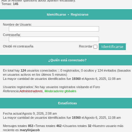
Ask or Answer questions about Spanish Vocabulary.
Temas:
145
Identificarse
•
Registrarse
Nombre de Usuario:
Contraseña:
Olvidé mi contraseña
Recordar
¿Quién está conectado?
En total hay
124
usuarios conectados :: 0 registrados, 0 ocultos y 124 invitados (basados
en usuarios activos en los últimos 5 minutos)
La mayor cantidad de usuarios identificados fue
19360
el Agosto 6, 2025, 11:08 am
Usuarios registrados: No hay usuarios registrados visitando el Foro
Referencia:
Administradores
,
Moderadores globales
Estadísticas
Fecha actual Agosto 9, 2026, 2:08 am
La mayor cantidad de usuarios identificados fue
19360
el Agosto 6, 2025, 11:08 am
Mensajes totales
853
•Temas totales
462
•Usuarios totales
32
•Nuestro usuario más
reciente es
marylinjacob