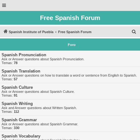
Free Spanish Forum
B
Spanish Institute of Puebla
Free Spanish Forum
u
Foro
s
c
Spanish Pronunciation
Ask or Answer questions about Spanish Pronunciation.
a
Temas:
78
r
Spanish Translation
Ask or Answer questions on how to translate a word or sentence from English to Spanish.
Temas:
57
Spanish Culture
Ask or Answer questions about Spanish Culture.
Temas:
91
Spanish Writing
Ask and Answer questions about Written Spanish.
Temas:
112
Spanish Grammar
Ask or Answer questions about Spanish Grammar.
Temas:
330
Spanish Vocabulary