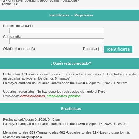
Ask or Answer questions about Spanish Vocabulary.
Temas:
145
Identificarse
•
Registrarse
Nombre de Usuario:
Contraseña:
Olvidé mi contraseña
Recordar
¿Quién está conectado?
En total hay
151
usuarios conectados :: 0 registrados, 0 ocultos y 151 invitados (basados
en usuarios activos en los últimos 5 minutos)
La mayor cantidad de usuarios identificados fue
19360
el Agosto 6, 2025, 11:08 am
Usuarios registrados: No hay usuarios registrados visitando el Foro
Referencia:
Administradores
,
Moderadores globales
Estadísticas
Fecha actual Agosto 6, 2026, 6:45 pm
La mayor cantidad de usuarios identificados fue
19360
el Agosto 6, 2025, 11:08 am
Mensajes totales
853
•Temas totales
462
•Usuarios totales
32
•Nuestro usuario más
reciente es
marylinjacob