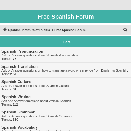
Free Spanish Forum
B
Spanish Institute of Puebla
Free Spanish Forum
u
Foro
s
c
Spanish Pronunciation
Ask or Answer questions about Spanish Pronunciation.
a
Temas:
78
r
Spanish Translation
Ask or Answer questions on how to translate a word or sentence from English to Spanish.
Temas:
57
Spanish Culture
Ask or Answer questions about Spanish Culture.
Temas:
91
Spanish Writing
Ask and Answer questions about Written Spanish.
Temas:
112
Spanish Grammar
Ask or Answer questions about Spanish Grammar.
Temas:
330
Spanish Vocabulary