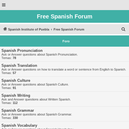
Free Spanish Forum
B
Spanish Institute of Puebla
Free Spanish Forum
u
Foro
s
c
Spanish Pronunciation
Ask or Answer questions about Spanish Pronunciation.
a
Temas:
78
r
Spanish Translation
Ask or Answer questions on how to translate a word or sentence from English to Spanish.
Temas:
57
Spanish Culture
Ask or Answer questions about Spanish Culture.
Temas:
91
Spanish Writing
Ask and Answer questions about Written Spanish.
Temas:
112
Spanish Grammar
Ask or Answer questions about Spanish Grammar.
Temas:
330
Spanish Vocabulary