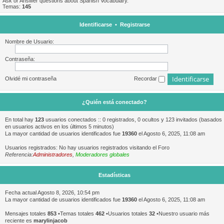
Ask or Answer questions about Spanish Vocabulary.
Temas:
145
Identificarse
•
Registrarse
Nombre de Usuario:
Contraseña:
Olvidé mi contraseña
Recordar
¿Quién está conectado?
En total hay
123
usuarios conectados :: 0 registrados, 0 ocultos y 123 invitados (basados
en usuarios activos en los últimos 5 minutos)
La mayor cantidad de usuarios identificados fue
19360
el Agosto 6, 2025, 11:08 am
Usuarios registrados: No hay usuarios registrados visitando el Foro
Referencia:
Administradores
,
Moderadores globales
Estadísticas
Fecha actual Agosto 8, 2026, 10:54 pm
La mayor cantidad de usuarios identificados fue
19360
el Agosto 6, 2025, 11:08 am
Mensajes totales
853
•Temas totales
462
•Usuarios totales
32
•Nuestro usuario más
reciente es
marylinjacob