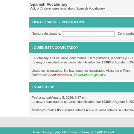
Spanish Vocabulary
Ask or Answer questions about Spanish Vocabulary.
IDENTIFICARSE
•
REGISTRARSE
Nombre de Usuario:
Contraseña
¿QUIÉN ESTÁ CONECTADO?
En total hay
123
usuarios conectados :: 0 registrados, 0 ocultos y 123
La mayor cantidad de usuarios identificados fue
19360
el Agosto 6, 20
Usuarios registrados: No hay usuarios registrados visitando el Foro
Referencia:
Administradores
,
Moderadores globales
ESTADÍSTICAS
Fecha actual Agosto 5, 2026, 8:27 pm
La mayor cantidad de usuarios identificados fue
19360
el Agosto 6, 20
Mensajes totales
853
•Temas totales
462
•Usuarios totales
32
•Nuestr
Desarrollado por
phpBB
® Forum Software © phpBB Limited