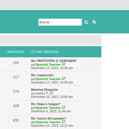
Buscar
Búsqueda avanza
MENSAJES
ÚLTIMO MENSAJE
Re: PARTICIPIO O GERUNDIO
155
V
por
Spanish Teacher
e
Diciembre 13, 2023, 10:50 am
r
ú
Re: traducción
117
l
V
por
Spanish Teacher
t
e
Diciembre 13, 2023, 10:00 am
i
r
m
ú
Meeting Etiquette
174
o
l
V
por
James P.
m
t
e
Diciembre 15, 2023, 10:49 am
e
i
r
n
m
ú
Re: Haya o haigas?
s
228
o
l
V
por
Spanish Teacher
a
m
t
e
Diciembre 6, 2023, 11:49 am
j
e
i
r
e
n
m
ú
Re: futuro del pasado?
s
632
o
l
V
por
Spanish Teacher
a
m
t
e
Diciembre 15, 2023, 10:37 am
j
e
i
r