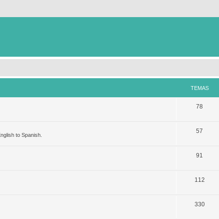
TEMAS
78
57
nglish to Spanish.
91
112
330