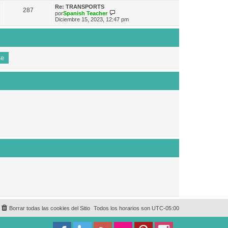
e
n
m
ú
Re: TRANSPORTS
s
287
o
l
V
por
Spanish Teacher
a
m
t
e
Diciembre 15, 2023, 12:47 pm
j
e
i
r
e
n
m
ú
s
o
l
a
m
t
j
e
i
e
n
m
s
o
a
m
j
e
e
n
s
a
j
e
Borrar todas las cookies del Sitio
Todos los horarios son
UTC-05:00