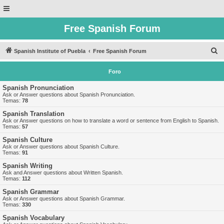
Free Spanish Forum
B
Spanish Institute of Puebla
Free Spanish Forum
u
Foro
s
c
Spanish Pronunciation
Ask or Answer questions about Spanish Pronunciation.
a
Temas:
78
r
Spanish Translation
Ask or Answer questions on how to translate a word or sentence from English to Spanish.
Temas:
57
Spanish Culture
Ask or Answer questions about Spanish Culture.
Temas:
91
Spanish Writing
Ask and Answer questions about Written Spanish.
Temas:
112
Spanish Grammar
Ask or Answer questions about Spanish Grammar.
Temas:
330
Spanish Vocabulary