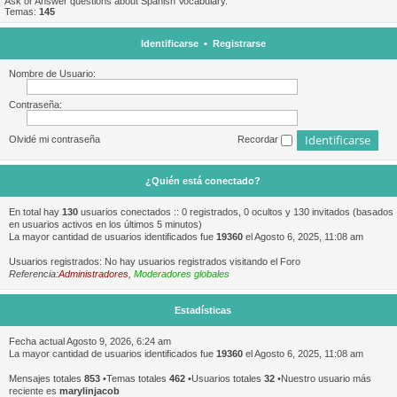
Ask or Answer questions about Spanish Vocabulary.
Temas:
145
Identificarse
•
Registrarse
Nombre de Usuario:
Contraseña:
Olvidé mi contraseña
Recordar
¿Quién está conectado?
En total hay
130
usuarios conectados :: 0 registrados, 0 ocultos y 130 invitados (basados
en usuarios activos en los últimos 5 minutos)
La mayor cantidad de usuarios identificados fue
19360
el Agosto 6, 2025, 11:08 am
Usuarios registrados: No hay usuarios registrados visitando el Foro
Referencia:
Administradores
,
Moderadores globales
Estadísticas
Fecha actual Agosto 9, 2026, 6:24 am
La mayor cantidad de usuarios identificados fue
19360
el Agosto 6, 2025, 11:08 am
Mensajes totales
853
•Temas totales
462
•Usuarios totales
32
•Nuestro usuario más
reciente es
marylinjacob