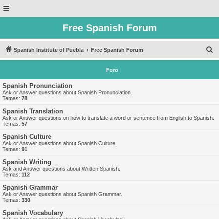
Free Spanish Forum
B
Spanish Institute of Puebla
Free Spanish Forum
u
Foro
s
c
Spanish Pronunciation
Ask or Answer questions about Spanish Pronunciation.
a
Temas:
78
r
Spanish Translation
Ask or Answer questions on how to translate a word or sentence from English to Spanish.
Temas:
57
Spanish Culture
Ask or Answer questions about Spanish Culture.
Temas:
91
Spanish Writing
Ask and Answer questions about Written Spanish.
Temas:
112
Spanish Grammar
Ask or Answer questions about Spanish Grammar.
Temas:
330
Spanish Vocabulary