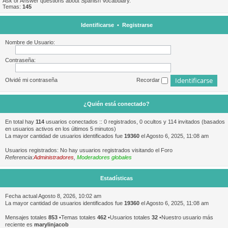
Ask or Answer questions about Spanish Vocabulary.
Temas:
145
Identificarse
•
Registrarse
Nombre de Usuario:
Contraseña:
Olvidé mi contraseña
Recordar
¿Quién está conectado?
En total hay
114
usuarios conectados :: 0 registrados, 0 ocultos y 114 invitados (basados
en usuarios activos en los últimos 5 minutos)
La mayor cantidad de usuarios identificados fue
19360
el Agosto 6, 2025, 11:08 am
Usuarios registrados: No hay usuarios registrados visitando el Foro
Referencia:
Administradores
,
Moderadores globales
Estadísticas
Fecha actual Agosto 8, 2026, 10:02 am
La mayor cantidad de usuarios identificados fue
19360
el Agosto 6, 2025, 11:08 am
Mensajes totales
853
•Temas totales
462
•Usuarios totales
32
•Nuestro usuario más
reciente es
marylinjacob