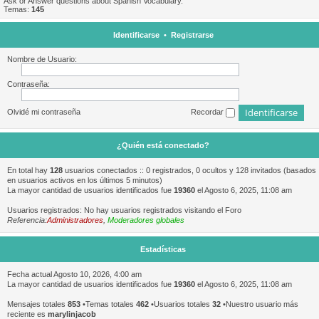
Ask or Answer questions about Spanish Vocabulary.
Temas:
145
Identificarse
•
Registrarse
Nombre de Usuario:
Contraseña:
Olvidé mi contraseña
Recordar
¿Quién está conectado?
En total hay
128
usuarios conectados :: 0 registrados, 0 ocultos y 128 invitados (basados
en usuarios activos en los últimos 5 minutos)
La mayor cantidad de usuarios identificados fue
19360
el Agosto 6, 2025, 11:08 am
Usuarios registrados: No hay usuarios registrados visitando el Foro
Referencia:
Administradores
,
Moderadores globales
Estadísticas
Fecha actual Agosto 10, 2026, 4:00 am
La mayor cantidad de usuarios identificados fue
19360
el Agosto 6, 2025, 11:08 am
Mensajes totales
853
•Temas totales
462
•Usuarios totales
32
•Nuestro usuario más
reciente es
marylinjacob