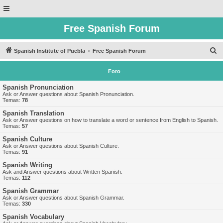
Free Spanish Forum
B
Spanish Institute of Puebla
Free Spanish Forum
u
Foro
s
c
Spanish Pronunciation
Ask or Answer questions about Spanish Pronunciation.
a
Temas:
78
r
Spanish Translation
Ask or Answer questions on how to translate a word or sentence from English to Spanish.
Temas:
57
Spanish Culture
Ask or Answer questions about Spanish Culture.
Temas:
91
Spanish Writing
Ask and Answer questions about Written Spanish.
Temas:
112
Spanish Grammar
Ask or Answer questions about Spanish Grammar.
Temas:
330
Spanish Vocabulary