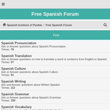
Free Spanish Forum
B
Spanish Institute of Puebla
Free Spanish Forum
u
Foro
s
c
Spanish Pronunciation
Ask or Answer questions about Spanish Pronunciation.
a
Temas:
78
r
Spanish Translation
Ask or Answer questions on how to translate a word or sentence from English to Spanish.
Temas:
57
Spanish Culture
Ask or Answer questions about Spanish Culture.
Temas:
91
Spanish Writing
Ask and Answer questions about Written Spanish.
Temas:
112
Spanish Grammar
Ask or Answer questions about Spanish Grammar.
Temas:
330
Spanish Vocabulary