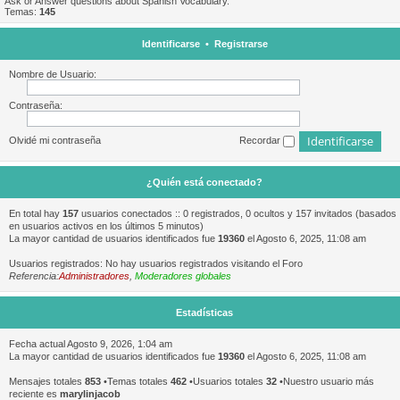
Ask or Answer questions about Spanish Vocabulary.
Temas:
145
Identificarse
•
Registrarse
Nombre de Usuario:
Contraseña:
Olvidé mi contraseña
Recordar
¿Quién está conectado?
En total hay
157
usuarios conectados :: 0 registrados, 0 ocultos y 157 invitados (basados
en usuarios activos en los últimos 5 minutos)
La mayor cantidad de usuarios identificados fue
19360
el Agosto 6, 2025, 11:08 am
Usuarios registrados: No hay usuarios registrados visitando el Foro
Referencia:
Administradores
,
Moderadores globales
Estadísticas
Fecha actual Agosto 9, 2026, 1:04 am
La mayor cantidad de usuarios identificados fue
19360
el Agosto 6, 2025, 11:08 am
Mensajes totales
853
•Temas totales
462
•Usuarios totales
32
•Nuestro usuario más
reciente es
marylinjacob