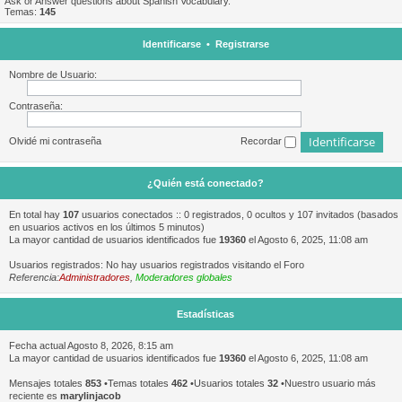
Ask or Answer questions about Spanish Vocabulary.
Temas:
145
Identificarse
•
Registrarse
Nombre de Usuario:
Contraseña:
Olvidé mi contraseña
Recordar
¿Quién está conectado?
En total hay
107
usuarios conectados :: 0 registrados, 0 ocultos y 107 invitados (basados
en usuarios activos en los últimos 5 minutos)
La mayor cantidad de usuarios identificados fue
19360
el Agosto 6, 2025, 11:08 am
Usuarios registrados: No hay usuarios registrados visitando el Foro
Referencia:
Administradores
,
Moderadores globales
Estadísticas
Fecha actual Agosto 8, 2026, 8:15 am
La mayor cantidad de usuarios identificados fue
19360
el Agosto 6, 2025, 11:08 am
Mensajes totales
853
•Temas totales
462
•Usuarios totales
32
•Nuestro usuario más
reciente es
marylinjacob