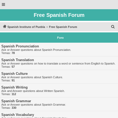
Free Spanish Forum
B
Spanish Institute of Puebla
Free Spanish Forum
u
Foro
s
c
Spanish Pronunciation
Ask or Answer questions about Spanish Pronunciation.
a
Temas:
78
r
Spanish Translation
Ask or Answer questions on how to translate a word or sentence from English to Spanish.
Temas:
57
Spanish Culture
Ask or Answer questions about Spanish Culture.
Temas:
91
Spanish Writing
Ask and Answer questions about Written Spanish.
Temas:
112
Spanish Grammar
Ask or Answer questions about Spanish Grammar.
Temas:
330
Spanish Vocabulary