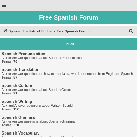
Free Spanish Forum
B
Spanish Institute of Puebla
Free Spanish Forum
u
Foro
s
c
Spanish Pronunciation
Ask or Answer questions about Spanish Pronunciation.
a
Temas:
78
r
Spanish Translation
Ask or Answer questions on how to translate a word or sentence from English to Spanish.
Temas:
57
Spanish Culture
Ask or Answer questions about Spanish Culture.
Temas:
91
Spanish Writing
Ask and Answer questions about Written Spanish.
Temas:
112
Spanish Grammar
Ask or Answer questions about Spanish Grammar.
Temas:
330
Spanish Vocabulary