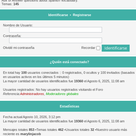
Ask or Answer questions about Spanish Vocabulary.
Temas:
145
Identificarse
•
Registrarse
Nombre de Usuario:
Contraseña:
Olvidé mi contraseña
Recordar
¿Quién está conectado?
En total hay
100
usuarios conectados :: 0 registrados, 0 ocultos y 100 invitados (basados
en usuarios activos en los últimos 5 minutos)
La mayor cantidad de usuarios identificados fue
19360
el Agosto 6, 2025, 11:08 am
Usuarios registrados: No hay usuarios registrados visitando el Foro
Referencia:
Administradores
,
Moderadores globales
Estadísticas
Fecha actual Agosto 10, 2026, 3:12 pm
La mayor cantidad de usuarios identificados fue
19360
el Agosto 6, 2025, 11:08 am
Mensajes totales
853
•Temas totales
462
•Usuarios totales
32
•Nuestro usuario más
reciente es
marylinjacob