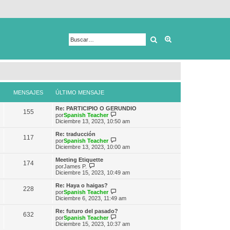
Buscar
Búsqueda avanza
MENSAJES
ÚLTIMO MENSAJE
Re: PARTICIPIO O GERUNDIO
155
V
por
Spanish Teacher
e
Diciembre 13, 2023, 10:50 am
r
ú
Re: traducción
117
l
V
por
Spanish Teacher
t
e
Diciembre 13, 2023, 10:00 am
i
r
m
ú
Meeting Etiquette
174
o
l
V
por
James P.
m
t
e
Diciembre 15, 2023, 10:49 am
e
i
r
n
m
ú
Re: Haya o haigas?
s
228
o
l
V
por
Spanish Teacher
a
m
t
e
Diciembre 6, 2023, 11:49 am
j
e
i
r
e
n
m
ú
Re: futuro del pasado?
s
632
o
l
V
por
Spanish Teacher
a
m
t
e
Diciembre 15, 2023, 10:37 am
j
e
i
r