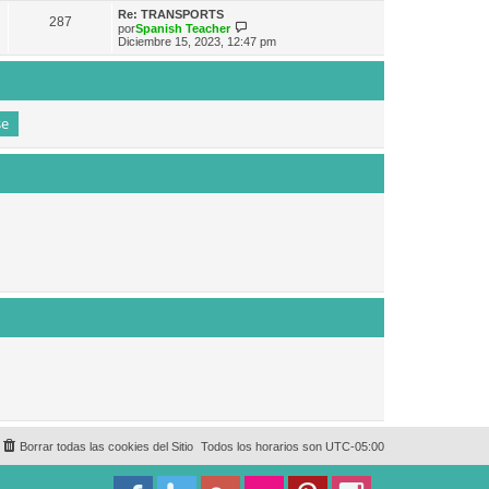
e
n
m
ú
Re: TRANSPORTS
s
287
o
l
V
por
Spanish Teacher
a
m
t
e
Diciembre 15, 2023, 12:47 pm
j
e
i
r
e
n
m
ú
s
o
l
a
m
t
j
e
i
e
n
m
s
o
a
m
j
e
e
n
s
a
j
e
Borrar todas las cookies del Sitio
Todos los horarios son
UTC-05:00