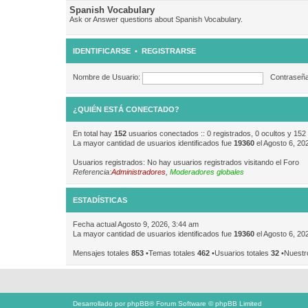
Spanish Vocabulary
Ask or Answer questions about Spanish Vocabulary.
IDENTIFICARSE
•
REGISTRARSE
Nombre de Usuario:
Contraseña
¿QUIÉN ESTÁ CONECTADO?
En total hay
152
usuarios conectados :: 0 registrados, 0 ocultos y 152
La mayor cantidad de usuarios identificados fue
19360
el Agosto 6, 20
Usuarios registrados: No hay usuarios registrados visitando el Foro
Referencia:
Administradores
,
Moderadores globales
ESTADÍSTICAS
Fecha actual Agosto 9, 2026, 3:44 am
La mayor cantidad de usuarios identificados fue
19360
el Agosto 6, 20
Mensajes totales
853
•Temas totales
462
•Usuarios totales
32
•Nuestr
Desarrollado por
phpBB
® Forum Software © phpBB Limited