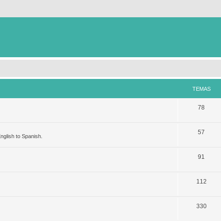
TEMAS
78
57
nglish to Spanish.
91
112
330