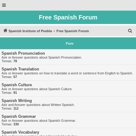
Free Spanish Forum
B
Spanish Institute of Puebla
Free Spanish Forum
u
Foro
s
c
Spanish Pronunciation
Ask or Answer questions about Spanish Pronunciation.
a
Temas:
78
r
Spanish Translation
Ask or Answer questions on how to translate a word or sentence from English to Spanish.
Temas:
57
Spanish Culture
Ask or Answer questions about Spanish Culture.
Temas:
91
Spanish Writing
Ask and Answer questions about Written Spanish.
Temas:
112
Spanish Grammar
Ask or Answer questions about Spanish Grammar.
Temas:
330
Spanish Vocabulary