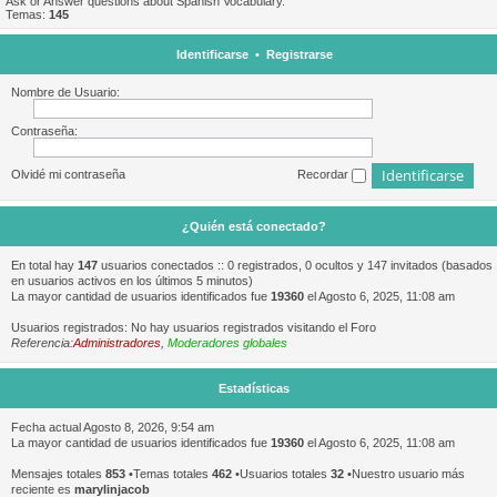
Ask or Answer questions about Spanish Vocabulary.
Temas:
145
Identificarse
•
Registrarse
Nombre de Usuario:
Contraseña:
Olvidé mi contraseña
Recordar
¿Quién está conectado?
En total hay
147
usuarios conectados :: 0 registrados, 0 ocultos y 147 invitados (basados
en usuarios activos en los últimos 5 minutos)
La mayor cantidad de usuarios identificados fue
19360
el Agosto 6, 2025, 11:08 am
Usuarios registrados: No hay usuarios registrados visitando el Foro
Referencia:
Administradores
,
Moderadores globales
Estadísticas
Fecha actual Agosto 8, 2026, 9:54 am
La mayor cantidad de usuarios identificados fue
19360
el Agosto 6, 2025, 11:08 am
Mensajes totales
853
•Temas totales
462
•Usuarios totales
32
•Nuestro usuario más
reciente es
marylinjacob