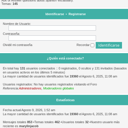
Ask or Answer questions about Spanish Vocabulary.
Temas:
145
Identificarse
•
Registrarse
Nombre de Usuario:
Contraseña:
Olvidé mi contraseña
Recordar
¿Quién está conectado?
En total hay
131
usuarios conectados :: 0 registrados, 0 ocultos y 131 invitados (basados
en usuarios activos en los últimos 5 minutos)
La mayor cantidad de usuarios identificados fue
19360
el Agosto 6, 2025, 11:08 am
Usuarios registrados: No hay usuarios registrados visitando el Foro
Referencia:
Administradores
,
Moderadores globales
Estadísticas
Fecha actual Agosto 9, 2026, 1:52 am
La mayor cantidad de usuarios identificados fue
19360
el Agosto 6, 2025, 11:08 am
Mensajes totales
853
•Temas totales
462
•Usuarios totales
32
•Nuestro usuario más
reciente es
marylinjacob