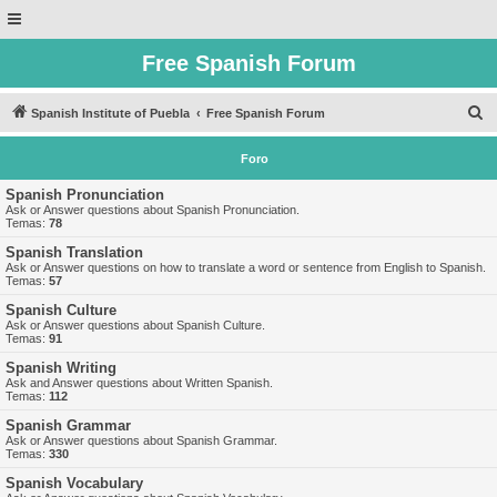
Free Spanish Forum
B
Spanish Institute of Puebla
Free Spanish Forum
u
Foro
s
c
Spanish Pronunciation
Ask or Answer questions about Spanish Pronunciation.
a
Temas:
78
r
Spanish Translation
Ask or Answer questions on how to translate a word or sentence from English to Spanish.
Temas:
57
Spanish Culture
Ask or Answer questions about Spanish Culture.
Temas:
91
Spanish Writing
Ask and Answer questions about Written Spanish.
Temas:
112
Spanish Grammar
Ask or Answer questions about Spanish Grammar.
Temas:
330
Spanish Vocabulary