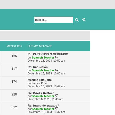
Buscar
Búsqueda avanza
MENSAJES
ÚLTIMO MENSAJE
Re: PARTICIPIO O GERUNDIO
155
V
por
Spanish Teacher
e
Diciembre 13, 2023, 10:50 am
r
ú
Re: traducción
117
l
V
por
Spanish Teacher
t
e
Diciembre 13, 2023, 10:00 am
i
r
m
ú
Meeting Etiquette
174
o
l
V
por
James P.
m
t
e
Diciembre 15, 2023, 10:49 am
e
i
r
n
m
ú
Re: Haya o haigas?
s
228
o
l
V
por
Spanish Teacher
a
m
t
e
Diciembre 6, 2023, 11:49 am
j
e
i
r
e
n
m
ú
Re: futuro del pasado?
s
632
o
l
V
por
Spanish Teacher
a
m
t
e
Diciembre 15, 2023, 10:37 am
j
e
i
r