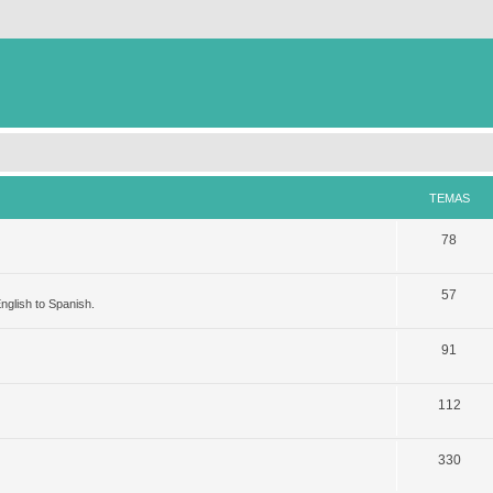
TEMAS
78
57
nglish to Spanish.
91
112
330