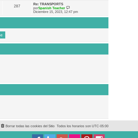
e
n
m
ú
Re: TRANSPORTS
s
287
o
l
V
por
Spanish Teacher
a
m
t
e
Diciembre 15, 2023, 12:47 pm
j
e
i
r
e
n
m
ú
s
o
l
a
m
t
j
e
i
e
n
m
s
o
a
m
j
e
e
n
s
a
j
e
Borrar todas las cookies del Sitio
Todos los horarios son
UTC-05:00