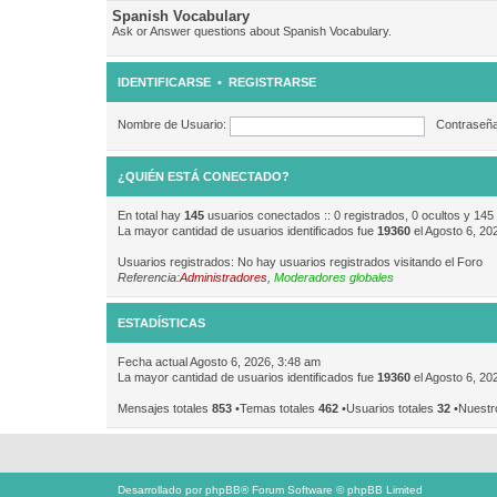
Spanish Vocabulary
Ask or Answer questions about Spanish Vocabulary.
IDENTIFICARSE
•
REGISTRARSE
Nombre de Usuario:
Contraseña
¿QUIÉN ESTÁ CONECTADO?
En total hay
145
usuarios conectados :: 0 registrados, 0 ocultos y 145
La mayor cantidad de usuarios identificados fue
19360
el Agosto 6, 20
Usuarios registrados: No hay usuarios registrados visitando el Foro
Referencia:
Administradores
,
Moderadores globales
ESTADÍSTICAS
Fecha actual Agosto 6, 2026, 3:48 am
La mayor cantidad de usuarios identificados fue
19360
el Agosto 6, 20
Mensajes totales
853
•Temas totales
462
•Usuarios totales
32
•Nuestr
Desarrollado por
phpBB
® Forum Software © phpBB Limited