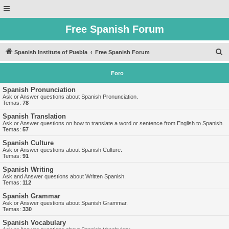
Free Spanish Forum
B
Spanish Institute of Puebla
Free Spanish Forum
u
Foro
s
c
Spanish Pronunciation
Ask or Answer questions about Spanish Pronunciation.
a
Temas:
78
r
Spanish Translation
Ask or Answer questions on how to translate a word or sentence from English to Spanish.
Temas:
57
Spanish Culture
Ask or Answer questions about Spanish Culture.
Temas:
91
Spanish Writing
Ask and Answer questions about Written Spanish.
Temas:
112
Spanish Grammar
Ask or Answer questions about Spanish Grammar.
Temas:
330
Spanish Vocabulary