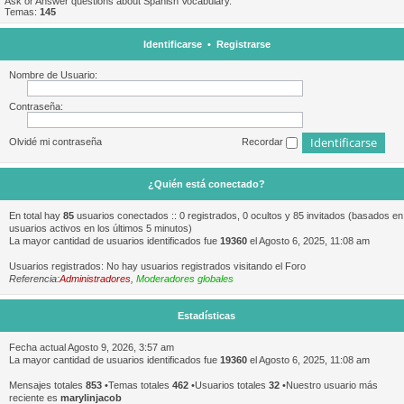
Ask or Answer questions about Spanish Vocabulary.
Temas:
145
Identificarse
•
Registrarse
Nombre de Usuario:
Contraseña:
Olvidé mi contraseña
Recordar
¿Quién está conectado?
En total hay
85
usuarios conectados :: 0 registrados, 0 ocultos y 85 invitados (basados en
usuarios activos en los últimos 5 minutos)
La mayor cantidad de usuarios identificados fue
19360
el Agosto 6, 2025, 11:08 am
Usuarios registrados: No hay usuarios registrados visitando el Foro
Referencia:
Administradores
,
Moderadores globales
Estadísticas
Fecha actual Agosto 9, 2026, 3:57 am
La mayor cantidad de usuarios identificados fue
19360
el Agosto 6, 2025, 11:08 am
Mensajes totales
853
•Temas totales
462
•Usuarios totales
32
•Nuestro usuario más
reciente es
marylinjacob