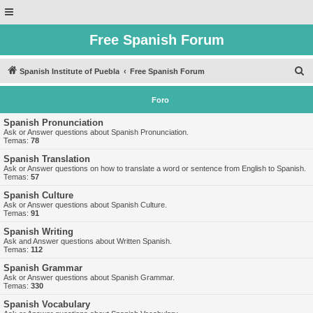
Free Spanish Forum
B
Spanish Institute of Puebla
Free Spanish Forum
u
Foro
s
c
Spanish Pronunciation
Ask or Answer questions about Spanish Pronunciation.
a
Temas:
78
r
Spanish Translation
Ask or Answer questions on how to translate a word or sentence from English to Spanish.
Temas:
57
Spanish Culture
Ask or Answer questions about Spanish Culture.
Temas:
91
Spanish Writing
Ask and Answer questions about Written Spanish.
Temas:
112
Spanish Grammar
Ask or Answer questions about Spanish Grammar.
Temas:
330
Spanish Vocabulary