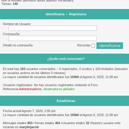
Ask or Answer questions about Spanish Vocabulary.
Temas:
145
Identificarse
•
Registrarse
Nombre de Usuario:
Contraseña:
Olvidé mi contraseña
Recordar
¿Quién está conectado?
En total hay
163
usuarios conectados :: 0 registrados, 0 ocultos y 163 invitados (basados
en usuarios activos en los últimos 5 minutos)
La mayor cantidad de usuarios identificados fue
19360
el Agosto 6, 2025, 11:08 am
Usuarios registrados: No hay usuarios registrados visitando el Foro
Referencia:
Administradores
,
Moderadores globales
Estadísticas
Fecha actual Agosto 7, 2026, 2:05 pm
La mayor cantidad de usuarios identificados fue
19360
el Agosto 6, 2025, 11:08 am
Mensajes totales
853
•Temas totales
462
•Usuarios totales
32
•Nuestro usuario más
reciente es
marylinjacob