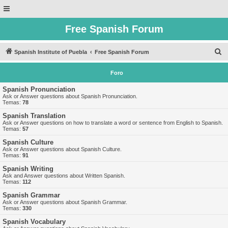
Free Spanish Forum
B
Spanish Institute of Puebla
Free Spanish Forum
u
Foro
s
c
Spanish Pronunciation
Ask or Answer questions about Spanish Pronunciation.
a
Temas:
78
r
Spanish Translation
Ask or Answer questions on how to translate a word or sentence from English to Spanish.
Temas:
57
Spanish Culture
Ask or Answer questions about Spanish Culture.
Temas:
91
Spanish Writing
Ask and Answer questions about Written Spanish.
Temas:
112
Spanish Grammar
Ask or Answer questions about Spanish Grammar.
Temas:
330
Spanish Vocabulary