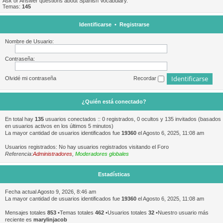
Ask or Answer questions about Spanish Vocabulary.
Temas:
145
Identificarse
•
Registrarse
Nombre de Usuario:
Contraseña:
Olvidé mi contraseña
Recordar
¿Quién está conectado?
En total hay
135
usuarios conectados :: 0 registrados, 0 ocultos y 135 invitados (basados
en usuarios activos en los últimos 5 minutos)
La mayor cantidad de usuarios identificados fue
19360
el Agosto 6, 2025, 11:08 am
Usuarios registrados: No hay usuarios registrados visitando el Foro
Referencia:
Administradores
,
Moderadores globales
Estadísticas
Fecha actual Agosto 9, 2026, 8:46 am
La mayor cantidad de usuarios identificados fue
19360
el Agosto 6, 2025, 11:08 am
Mensajes totales
853
•Temas totales
462
•Usuarios totales
32
•Nuestro usuario más
reciente es
marylinjacob