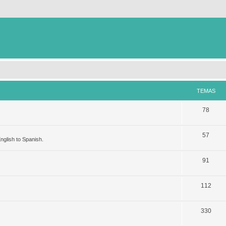
TEMAS
78
57
nglish to Spanish.
91
112
330