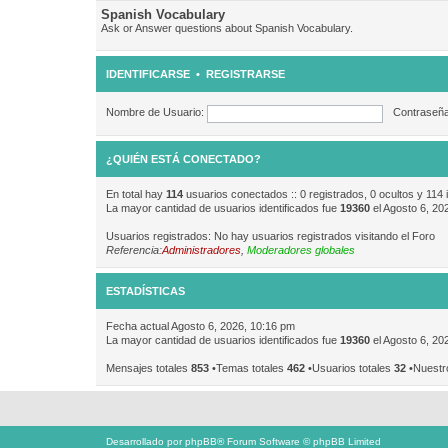
Spanish Vocabulary
Ask or Answer questions about Spanish Vocabulary.
IDENTIFICARSE
•
REGISTRARSE
Nombre de Usuario:
Contraseña
¿QUIÉN ESTÁ CONECTADO?
En total hay
114
usuarios conectados :: 0 registrados, 0 ocultos y 114 
La mayor cantidad de usuarios identificados fue
19360
el Agosto 6, 20
Usuarios registrados: No hay usuarios registrados visitando el Foro
Referencia:
Administradores
,
Moderadores globales
ESTADÍSTICAS
Fecha actual Agosto 6, 2026, 10:16 pm
La mayor cantidad de usuarios identificados fue
19360
el Agosto 6, 20
Mensajes totales
853
•Temas totales
462
•Usuarios totales
32
•Nuestr
Desarrollado por
phpBB
® Forum Software © phpBB Limited