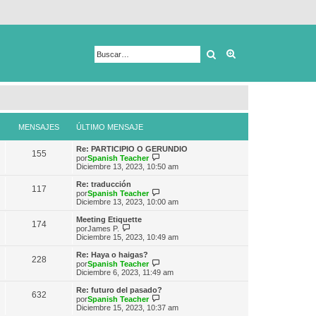
Buscar
Búsqueda avanza
MENSAJES
ÚLTIMO MENSAJE
Re: PARTICIPIO O GERUNDIO
155
V
por
Spanish Teacher
e
Diciembre 13, 2023, 10:50 am
r
ú
Re: traducción
117
l
V
por
Spanish Teacher
t
e
Diciembre 13, 2023, 10:00 am
i
r
m
ú
Meeting Etiquette
174
o
l
V
por
James P.
m
t
e
Diciembre 15, 2023, 10:49 am
e
i
r
n
m
ú
Re: Haya o haigas?
s
228
o
l
V
por
Spanish Teacher
a
m
t
e
Diciembre 6, 2023, 11:49 am
j
e
i
r
e
n
m
ú
Re: futuro del pasado?
s
632
o
l
V
por
Spanish Teacher
a
m
t
e
Diciembre 15, 2023, 10:37 am
j
e
i
r