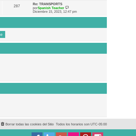
e
n
m
ú
Re: TRANSPORTS
s
287
o
l
V
por
Spanish Teacher
a
m
t
e
Diciembre 15, 2023, 12:47 pm
j
e
i
r
e
n
m
ú
s
o
l
a
m
t
j
e
i
e
n
m
s
o
a
m
j
e
e
n
s
a
j
e
Borrar todas las cookies del Sitio
Todos los horarios son
UTC-05:00