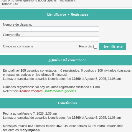
Ask or Answer questions about Spanish Vocabulary.
Temas:
145
Identificarse
•
Registrarse
Nombre de Usuario:
Contraseña:
Olvidé mi contraseña
Recordar
¿Quién está conectado?
En total hay
109
usuarios conectados :: 0 registrados, 0 ocultos y 109 invitados (basados
en usuarios activos en los últimos 5 minutos)
La mayor cantidad de usuarios identificados fue
19360
el Agosto 6, 2025, 11:08 am
Usuarios registrados: No hay usuarios registrados visitando el Foro
Referencia:
Administradores
,
Moderadores globales
Estadísticas
Fecha actual Agosto 7, 2026, 2:35 am
La mayor cantidad de usuarios identificados fue
19360
el Agosto 6, 2025, 11:08 am
Mensajes totales
853
•Temas totales
462
•Usuarios totales
32
•Nuestro usuario más
reciente es
marylinjacob