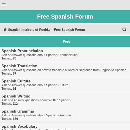
Free Spanish Forum
B
Spanish Institute of Puebla
Free Spanish Forum
u
Foro
s
c
Spanish Pronunciation
Ask or Answer questions about Spanish Pronunciation.
a
Temas:
78
r
Spanish Translation
Ask or Answer questions on how to translate a word or sentence from English to Spanish.
Temas:
57
Spanish Culture
Ask or Answer questions about Spanish Culture.
Temas:
91
Spanish Writing
Ask and Answer questions about Written Spanish.
Temas:
112
Spanish Grammar
Ask or Answer questions about Spanish Grammar.
Temas:
330
Spanish Vocabulary